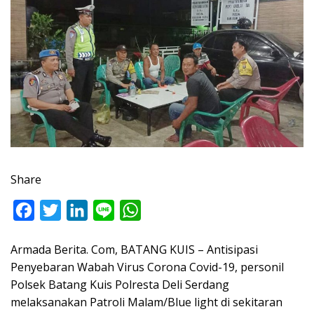
Share
F
T
L
L
W
a
w
i
i
h
Armada Berita. Com, BATANG KUIS – Antisipasi
c
i
n
n
a
Penyebaran Wabah Virus Corona Covid-19, personil
e
t
k
e
t
Polsek Batang Kuis Polresta Deli Serdang
b
t
e
s
melaksanakan Patroli Malam/Blue light di sekitaran