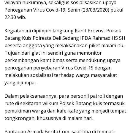
o
e
d
A
wilayah hukumnya, sekaligus sosialisasikan upaya
o
r
I
p
Pencegahan Virus Covid-19, Senin (23/03/2020) pukul
22.30 wib.
k
n
p
Kegiatan ini dipimpin langsung Kanit Provost Polsek
Batang Kuis Polresta Deli Sedang IPDA Rahmad HS SH
beserta anggota yang melaksanakan piket malam itu.
Tujuan dari giat ini sendiri guna memonitor
perkembangan kamtibmas serta mendukung upaya
pencegahan penyebaran Virus Covid-19 dengan
melakukan sosialisasi terhadap warga masyarakat
yang dijumpai.
Dalam pelaksanaannya, para personil patroli dengan
rute di sekitaran wilkum Polsek Batang kuis termasuk
pemukiman warga dan kafe-kafe yang menjadi tempat
tongkrongan, khususnya di malam hari.
Pantauan ArmadaBerita.Com, saat tiba di tempat-