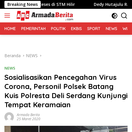
Langsung
aat Reses di STM Hilir
Breaking News
Dedy Hutajulu Raih Juara III L
ke
konten
HOME
PEMERINTAH
POLITIK
EKBIS
SPORT
NEWS
WIS
Beranda
NEWS
NEWS
Sosialisasikan Pencegahan Virus
Corona, Personil Polsek Batang
Kuis Polresta Deli Serdang Kunjungi
Tempat Keramaian
Armada Berita
25 Maret 2020