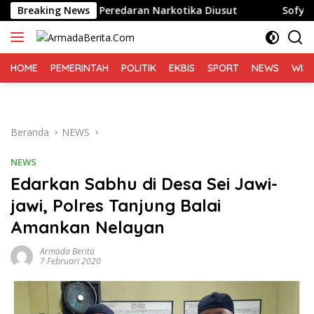
Langsung
Dugaan Peredaran Narkotika Diusut
Breaking News
Sofyan Tan: Sensu
ke
konten
HOME
PEMERINTAH
POLITIK
EKBIS
SPORT
NEWS
WIS
Beranda
NEWS
NEWS
Edarkan Sabhu di Desa Sei Jawi-
jawi, Polres Tanjung Balai
Amankan Nelayan
Armada Berita
7 Februari 2020