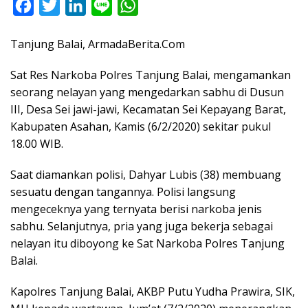
F
T
L
L
W
a
w
i
i
h
Tanjung Balai, ArmadaBerita.Com
c
i
n
n
a
e
t
k
e
t
Sat Res Narkoba Polres Tanjung Balai, mengamankan
b
t
e
s
seorang nelayan yang mengedarkan sabhu di Dusun
o
e
d
A
III, Desa Sei jawi-jawi, Kecamatan Sei Kepayang Barat,
Kabupaten Asahan, Kamis (6/2/2020) sekitar pukul
o
r
I
p
18.00 WIB.
k
n
p
Saat diamankan polisi, Dahyar Lubis (38) membuang
sesuatu dengan tangannya. Polisi langsung
mengeceknya yang ternyata berisi narkoba jenis
sabhu. Selanjutnya, pria yang juga bekerja sebagai
nelayan itu diboyong ke Sat Narkoba Polres Tanjung
Balai.
Kapolres Tanjung Balai, AKBP Putu Yudha Prawira, SIK,