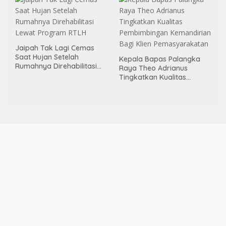
Jaipah Tak Lagi Cemas
Saat Hujan Setelah
Kepala Bapas Palangka
Rumahnya Direhabilitasi
Raya Theo Adrianus
Lewat Program RTLH
Tingkatkan Kualitas
Pembimbingan
Kemandirian Bagi Klien
Pemasyarakatan
REDAKSI
Profil
VISI MISI
PERATURAN PERUSAHAAN
Pedoman Media Siber
Copyright © 2025 ArmadaBerita.com. All rights reserved.