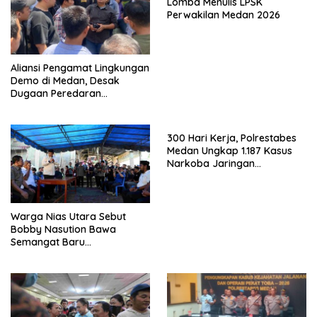
Lomba Menulis LPSK
Perwakilan Medan 2026
Aliansi Pengamat Lingkungan
Demo di Medan, Desak
Dugaan Peredaran
Narkotika Diusut
300 Hari Kerja, Polrestabes
Medan Ungkap 1.187 Kasus
Narkoba Jaringan
Indonesia-Malaysia
Warga Nias Utara Sebut
Bobby Nasution Bawa
Semangat Baru
Pembangunan Sumut