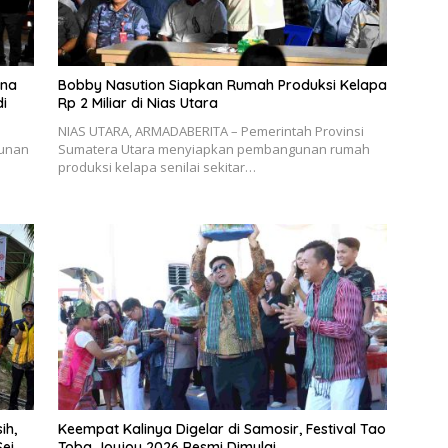
ana
Bobby Nasution Siapkan Rumah Produksi Kelapa
i
Rp 2 Miliar di Nias Utara
NIAS UTARA, ARMADABERITA – Pemerintah Provinsi
unan
Sumatera Utara menyiapkan pembangunan rumah
produksi kelapa senilai sekitar…
ih,
Keempat Kalinya Digelar di Samosir, Festival Tao
ei
Toba Joujou 2026 Resmi Dimulai