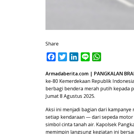
Share
F
T
L
L
W
a
w
i
i
h
Armadaberita.com | PANGKALAN B
c
i
n
n
a
ke-80 Kemerdekaan Republik Indonesia
e
t
k
e
t
berbagi bendera merah putih kepada p
b
t
e
s
Jumat 8 Agustus 2025.
o
e
d
A
Aksi ini menjadi bagian dari kampanye
o
r
I
p
setiap kendaraan — dari sepeda moto
k
n
p
simbol cinta tanah air. Kapolsek Pang
memimpin langsung kegiatan ini bersa