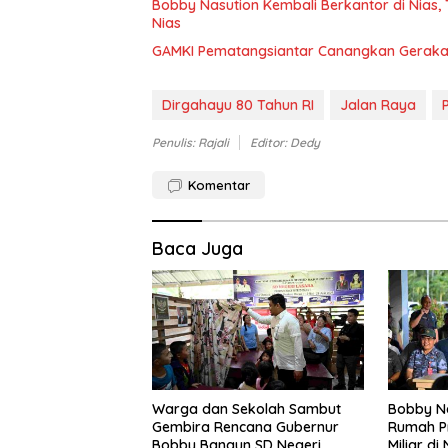
Bobby Nasution Kembali Berkantor di Nias
Nias
GAMKI Pematangsiantar Canangkan Geraka
Dirgahayu 80 Tahun RI
Jalan Raya
Penulis: Rajali
Editor: Dedy
Komentar
Baca Juga
Warga dan Sekolah Sambut
Bobby Na
Gembira Rencana Gubernur
Rumah Pr
Bobby Bangun SD Negeri
Miliar di