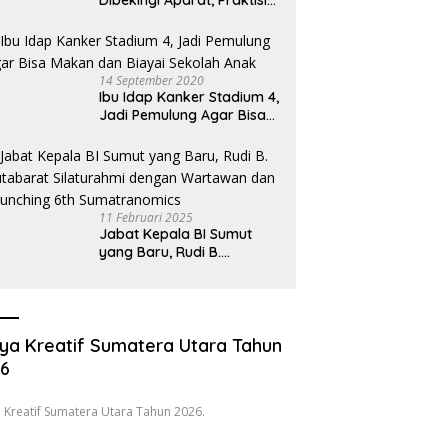
Dibekingi Aparat, Praktisi
Hukum Desak Pecat
Oknum Pembeking
14 September 2020
Ibu Idap Kanker Stadium 4,
Jadi Pemulung Agar Bisa
Makan dan Biayai Sekolah
Anak
11 Februari 2025
Jabat Kepala BI Sumut
yang Baru, Rudi B.
Hutabarat Silaturahmi
dengan Wartawan dan
Launching 6th
Sumatranomics
ya Kreatif Sumatera Utara Tahun
26
 Kreatif Sumatera Utara Tahun 2026.