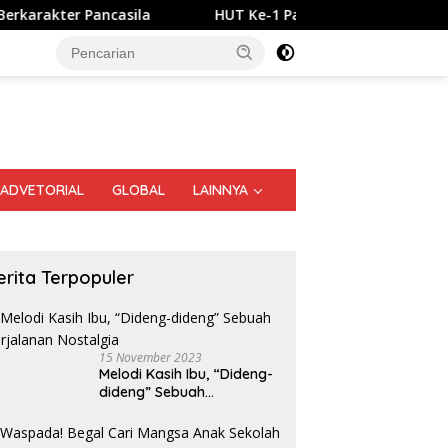
HUT Ke-1 Partai Rakyat Indonesia Berlangsung Meriah,
ADVETORIAL
GLOBAL
LAINNYA
erita Terpopuler
15 November 2023
Melodi Kasih Ibu, “Dideng-
dideng” Sebuah
Perjalanan Nostalgia