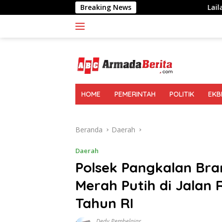
Langsung
Breaking News
Lailatul Badri: Gen Z dan 
ke
konten
HOME
PEMERINTAH
POLITIK
EKB
Beranda
Daerah
Daerah
Polsek Pangkalan Br
Merah Putih di Jalan
Tahun RI
Dedy Pembelajar