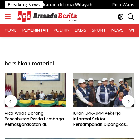
Langsung
, Berbagi Makanan di Lima Wilayah
Breaking News
Rico Waas Dorong 
ke
konten
HOME
PEMERINTAH
POLITIK
EKBIS
SPORT
NEWS
WIS
bersihkan material
Rico Waas Dorong
Iuran JKK-JKM Pekerja
Pencabutan Perda Lembaga
Informal Sektor
Kemasyarakatan di
Persampahan Dipangkas
Paripurna DPRD Medan
50%, Jadi Rp8.400 per Bulan