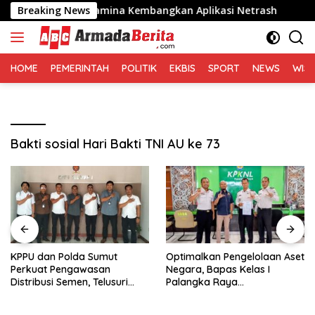
Langsung
iversitas Pertamina Kembangkan Aplikasi Netrash
Breaking News
KPPU
ke
konten
HOME
PEMERINTAH
POLITIK
EKBIS
SPORT
NEWS
WIS
Bakti sosial Hari Bakti TNI AU ke 73
KPPU dan Polda Sumut
Optimalkan Pengelolaan Aset
Perkuat Pengawasan
Negara, Bapas Kelas I
Distribusi Semen, Telusuri
Palangka Raya
Penyebab Harga Masih
Melaksanakan Penjualan
Tinggi
BMN Malalui KPKNL Palangka