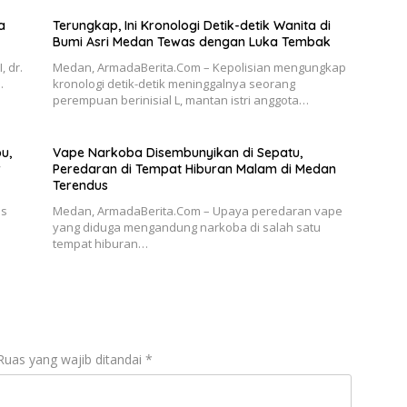
a
Terungkap, Ini Kronologi Detik-detik Wanita di
Bumi Asri Medan Tewas dengan Luka Tembak
 dr.
Medan, ArmadaBerita.Com – Kepolisian mengungkap
…
kronologi detik-detik meninggalnya seorang
perempuan berinisial L, mantan istri anggota…
u,
Vape Narkoba Disembunyikan di Sepatu,
r
Peredaran di Tempat Hiburan Malam di Medan
Terendus
us
Medan, ArmadaBerita.Com – Upaya peredaran vape
yang diduga mengandung narkoba di salah satu
tempat hiburan…
Ruas yang wajib ditandai
*