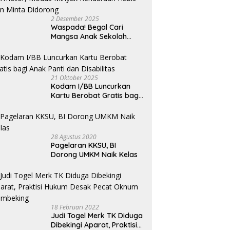
2 Desember 2025
Waspada! Begal Cari
Mangsa Anak Sekolah
Bermotor, Modus Minyak
Kendaraan Habis dan
Minta Didorong
21 Oktober 2025
Kodam I/BB Luncurkan
Kartu Berobat Gratis bagi
Anak Panti dan Disabilitas
28 Agustus 2020
Pagelaran KKSU, BI
Dorong UMKM Naik Kelas
18 Februari 2022
Judi Togel Merk TK Diduga
Dibekingi Aparat, Praktisi