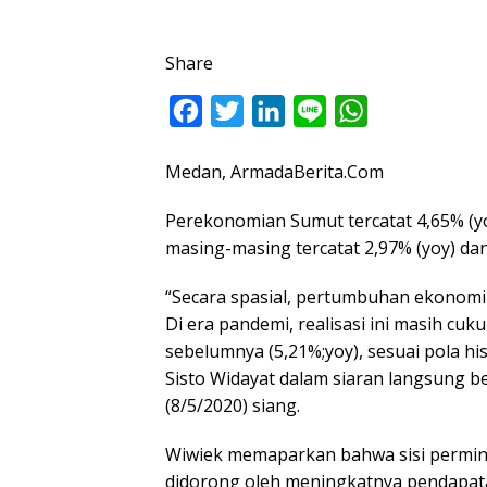
Share
F
T
L
L
W
a
w
i
i
h
Medan, ArmadaBerita.Com
c
i
n
n
a
e
t
k
e
t
Perekonomian Sumut tercatat 4,65% (yo
b
t
e
s
masing-masing tercatat 2,97% (yoy) dan
o
e
d
A
“Secara spasial, pertumbuhan ekonomi S
o
r
I
p
Di era pandemi, realisasi ini masih cu
k
n
p
sebelumnya (5,21%;yoy), sesuai pola his
Sisto Widayat dalam siaran langsung b
(8/5/2020) siang.
Wiwiek memaparkan bahwa sisi permint
didorong oleh meningkatnya pendapat