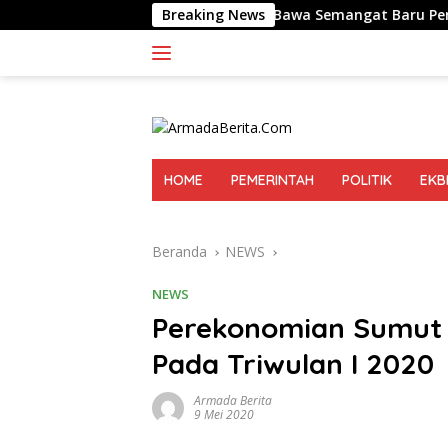
Langsung
ra Sebut Bobby Nasution Bawa Semangat Baru Pembangunan 
Breaking News
ke
konten
HOME
PEMERINTAH
POLITIK
EKB
Beranda
NEWS
NEWS
Perekonomian Sumut
Pada Triwulan I 2020
Armada Berita
9 Mei 2020