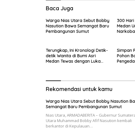
Baca Juga
Warga Nias Utara Sebut Bobby
300 Hari
Nasution Bawa Semangat Baru
Medan Un
Pembangunan Sumut
Narkoba 
Malaysia
Terungkap, Ini Kronologi Detik-
Simpan P
detik Wanita di Bumi Asri
Pohon B
Medan Tewas dengan Luka
Pengeda
Tembak
Terbong
Rekomendasi untuk kamu
Warga Nias Utara Sebut Bobby Nasution B
Semangat Baru Pembangunan Sumut
Nias Utara, ARMADABERITA – Gubernur Sumater
Utara Muhammad Bobby Afif Nasution kembali
berkantor di Kepulauan…