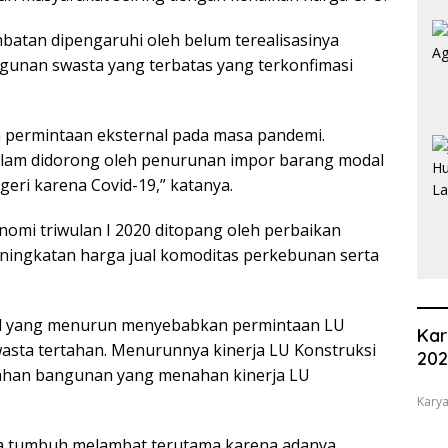
ambatan dipengaruhi oleh belum terealisasinya
unan swasta yang terbatas yang terkonfimasi
n permintaan eksternal pada masa pandemi.
dalam didorong oleh penurunan impor barang modal
geri karena Covid-19,” katanya.
omi triwulan I 2020 ditopang oleh perbaikan
eningkatan harga jual komoditas perkebunan serta
al yang menurun menyebabkan permintaan LU
Kar
asta tertahan. Menurunnya kinerja LU Konstruksi
20
han bangunan yang menahan kinerja LU
Karya
a tumbuh melambat terutama karena adanya