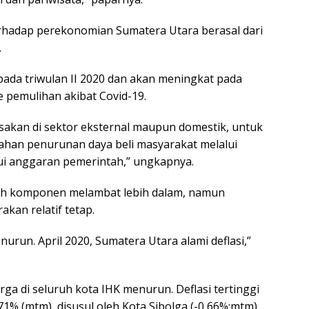
erhadap perekonomian Sumatera Utara berasal dari
.
ada triwulan II 2020 dan akan meningkat pada
e pemulihan akibat Covid-19.
sakan di sektor eksternal maupun domestik, untuk
ahan penurunan daya beli masyarakat melalui
ui anggaran pemerintah,” ungkapnya.
ruh komponen melambat lebih dalam, namun
kan relatif tetap.
urun. April 2020, Sumatera Utara alami deflasi,”
arga di seluruh kota IHK menurun. Deflasi tertinggi
,71% (mtm), disusul oleh Kota Sibolga (-0,66%;mtm),