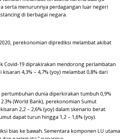
ara serta menurunnya perdagangan luar negeri
stancing di berbagai negara.
2020, perekonomian diprediksi melambat akibat
ak Covid-19 diprakirakan mendorong perlambatan
kisaran 4,3% – 4,7% (yoy) melambat 0,8% dari
 pertumbuhan dunia diperkirakan tumbuh 0,9%
a 2.3% (World Bank), perekonomian Sumut
isaran 2,2 – 2,6% (yoy) dalam skenario berat.
mut dapat turun hingga 1,2 – 1,6% (yoy).
iksi bias ke bawah. Sementara komponen LU utama
dan pariwisata,” paparnya.