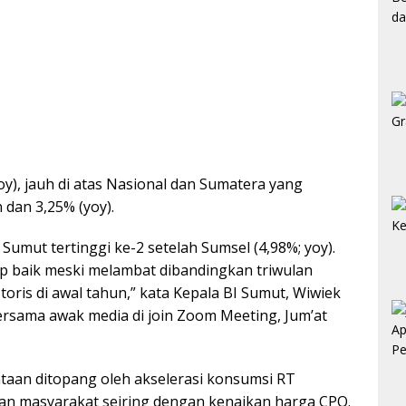
y), jauh di atas Nasional dan Sumatera yang
 dan 3,25% (yoy).
umut tertinggi ke-2 setelah Sumsel (4,98%; yoy).
kup baik meski melambat dibandingkan triwulan
toris di awal tahun,” kata Kepala BI Sumut, Wiwiek
ersama awak media di join Zoom Meeting, Jum’at
aan ditopang oleh akselerasi konsumsi RT
an masyarakat seiring dengan kenaikan harga CPO.