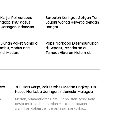
 Kerja, Polrestabes
Berpeluh Keringat, Sofyan Tan
gkap 1.187 Kasus
Layani Warga Helvetia dengan
Jaringan Indonesia-
Hangat
uluhan Paket Ganja di
Vape Narkoba Disembunyikan
ambu, Modus Baru
di Sepatu, Peredaran di
r di Medan
Tempat Hiburan Malam di
kar
Medan Terendus
awa
300 Hari Kerja, Polrestabes Medan Ungkap 1.187
Kasus Narkoba Jaringan Indonesia-Malaysia
a
Medan, ArmadaBerita.Com – Kepolisian Resor Kota
Besar (Polrestabes) Medan mencatat capaian
signifikan dalam pemberantasan narkotika…