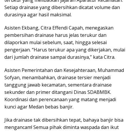
o
e
d
A
Setiap drainase yang dibersihkan dicatat volume dan
o
r
I
p
durasinya agar hasil maksimal.
k
n
p
Asisten Ekbang, Citra Effendi Capah, menegaskan
pembersihan drainase harus jelas terukur dan
dilaporkan mulai sebelum, saat, hingga selesai
pengerjaan. “Harus terukur apa yang dikerjakan, mulai
dari jumlah drainase sampai durasinya,” kata Citra.
Asisten Pemerintahan dan Kesejahteraan, Muhammad
Sofyan, menambahkan, drainase tersier menjadi
tanggung jawab kecamatan, sementara drainase
sekunder dan primer ditangani Dinas SDABMBK.
Koordinasi dan perencanaan yang matang menjadi
kunci agar Medan bebas banjir.
Jika drainase tak dibersihkan tepat, bahaya banjir bisa
mengancam! Semua pihak diminta waspada dan ikut