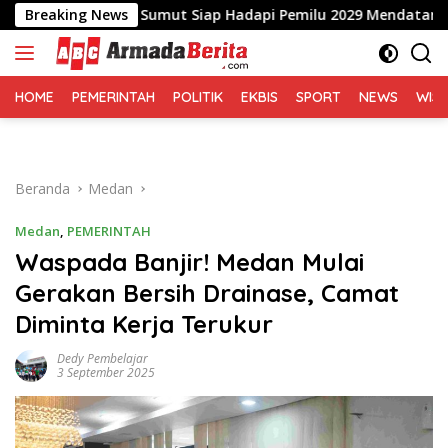
Langsung
h, DPD PRI Sumut Siap Hadapi Pemilu 2029 Mendatang
Breaking News
B
ke
konten
HOME
PEMERINTAH
POLITIK
EKBIS
SPORT
NEWS
WIS
Beranda
Medan
Medan
,
PEMERINTAH
Waspada Banjir! Medan Mulai
Gerakan Bersih Drainase, Camat
Diminta Kerja Terukur
Dedy Pembelajar
3 September 2025