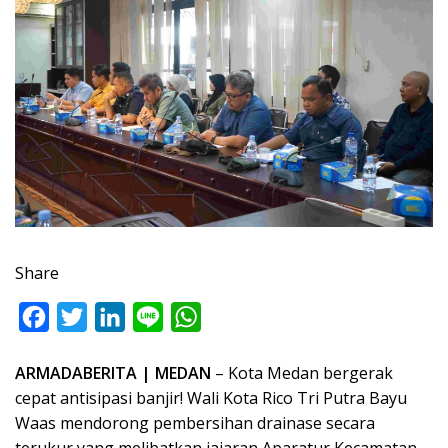
Share
F
T
L
L
W
a
w
i
i
h
ARMADABERITA | MEDAN
– Kota Medan bergerak
c
i
n
n
a
cepat antisipasi banjir! Wali Kota Rico Tri Putra Bayu
e
t
k
e
t
Waas mendorong pembersihan drainase secara
b
t
e
s
terukur yang melibatkan jajaran Aparatur Kecamatan.