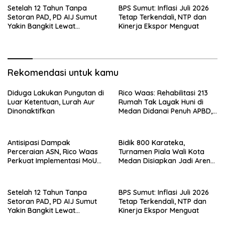
Setelah 12 Tahun Tanpa
BPS Sumut: Inflasi Juli 2026
Setoran PAD, PD AIJ Sumut
Tetap Terkendali, NTP dan
Yakin Bangkit Lewat
Kinerja Ekspor Menguat
Optimalisasi Aset dan Bisnis
Rekomendasi untuk kamu
Diduga Lakukan Pungutan di
Rico Waas: Rehabilitasi 213
Luar Ketentuan, Lurah Aur
Rumah Tak Layak Huni di
Dinonaktifkan
Medan Didanai Penuh APBD,
Rp120 Juta per Unit
Antisipasi Dampak
Bidik 800 Karateka,
Perceraian ASN, Rico Waas
Turnamen Piala Wali Kota
Perkuat Implementasi MoU
Medan Disiapkan Jadi Arena
dengan Pengadilan Agama
Seleksi Atlet Masa Depan
Medan
Setelah 12 Tahun Tanpa
BPS Sumut: Inflasi Juli 2026
Setoran PAD, PD AIJ Sumut
Tetap Terkendali, NTP dan
Yakin Bangkit Lewat
Kinerja Ekspor Menguat
Optimalisasi Aset dan Bisnis