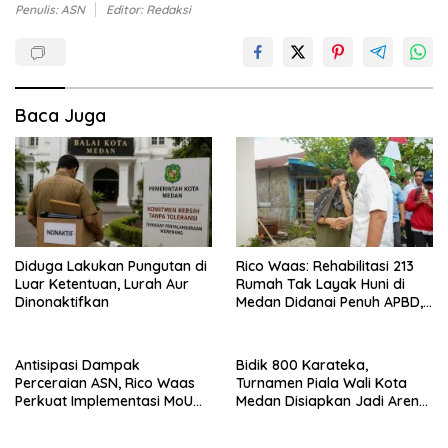
Penulis: ASN
Editor: Redaksi
Baca Juga
Diduga Lakukan Pungutan di
Rico Waas: Rehabilitasi 213
Luar Ketentuan, Lurah Aur
Rumah Tak Layak Huni di
Dinonaktifkan
Medan Didanai Penuh APBD,
Rp120 Juta per Unit
Antisipasi Dampak
Bidik 800 Karateka,
Perceraian ASN, Rico Waas
Turnamen Piala Wali Kota
Perkuat Implementasi MoU
Medan Disiapkan Jadi Arena
dengan Pengadilan Agama
Seleksi Atlet Masa Depan
Medan