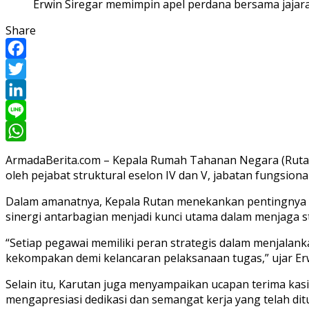
Erwin Siregar memimpin apel perdana bersama jajara
Share
Facebook
Twitter
LinkedIn
Line
WhatsApp
ArmadaBerita.com – Kepala Rumah Tahanan Negara (Rutan) K
oleh pejabat struktural eselon IV dan V, jabatan fungsional
Dalam amanatnya, Kepala Rutan menekankan pentingnya koo
sinergi antarbagian menjadi kunci utama dalam menjaga st
“Setiap pegawai memiliki peran strategis dalam menjalan
kekompakan demi kelancaran pelaksanaan tugas,” ujar Er
Selain itu, Karutan juga menyampaikan ucapan terima kasi
mengapresiasi dedikasi dan semangat kerja yang telah di