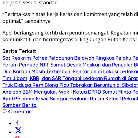
berjalan sesuai standar.
“Terima kasih atas kerja keras dan komitmen yang telah di
optimal,” tambahnya.
Apel berlangsung tertib dan penuh semangat. Kegiatan i
komunikatif, dan berintegritas di lingkungan Rutan Kelas 
Berita Terkait
Sat Reskrim Polres Pelabuhan Belawan Ringkus Pelaku P
Forum Pemuda NTT Sumut Desak Majikan dan Penyalur B
Dua Korban Masih Tertimbun, Pencarian di Lokasi Ledak
Tim Jibom, KBR, dan SAR Tangani Ledakan Rumah di Gra
Truk Diduga Rem Blong Picu Tabrakan Beruntun di Sibolan
Antrean BBM Mengular, Wakil Ketua DPRD Sumut Minta P
Apel Perdana
Erwin Siregar
Evaluasi
Rutan Kelas I Pekan
Sumber Berita
Komentar