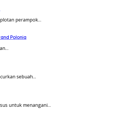
u
omplotan perampok…
and Polonia
dan…
ncurkan sebuah…
usus untuk menangani…