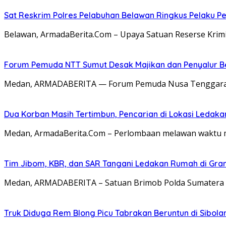
Sat Reskrim Polres Pelabuhan Belawan Ringkus Pelaku P
Belawan, ArmadaBerita.Com – Upaya Satuan Reserse Kri
Forum Pemuda NTT Sumut Desak Majikan dan Penyalur B
Medan, ARMADABERITA — Forum Pemuda Nusa Tenggara T
Dua Korban Masih Tertimbun, Pencarian di Lokasi Ledak
Medan, ArmadaBerita.Com – Perlombaan melawan waktu m
Tim Jibom, KBR, dan SAR Tangani Ledakan Rumah di Gra
Medan, ARMADABERITA – Satuan Brimob Polda Sumatera
Truk Diduga Rem Blong Picu Tabrakan Beruntun di Sibolan