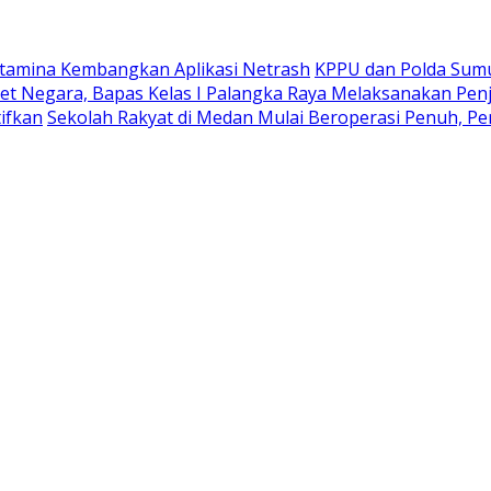
rtamina Kembangkan Aplikasi Netrash
KPPU dan Polda Sumu
et Negara, Bapas Kelas I Palangka Raya Melaksanakan Pe
ifkan
Sekolah Rakyat di Medan Mulai Beroperasi Penuh, Pe