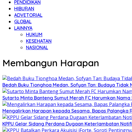
PENDIDIKAN
HIBURAN
ADVETORIAL
GLOBAL
LAINNYA
HUKUM
KESEHATAN
NASIONAL
Membangun Harapan
Bedah Buku Tionghoa Medan, Sofyan Tan: Budaya Tidak
Sutarto Minta Banteng Sumut Merah FC Harumkan Nama 
Mengalirkan Harapan kepada Sesama, Bapas Palangka R
KPPU Gelar Sidang Perdana Dugaan Keterlambatan Notifi