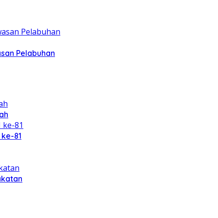
asan Pelabuhan
ah
 ke-81
akatan