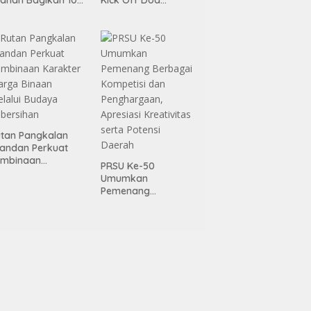
ket kepada Da’i,
Bersama Lintas
tra Kamtibmas
Agama dan
n Pelatih Polisi
Semarak HUT RI ke-
swa
81 Tahun 2026
tan Pangkalan
andan Perkuat
embinaan
PRSU Ke-50
arakter Warga
Umumkan
naan Melalui
Pemenang
daya Kebersihan
Berbagai Kompetisi
dan Penghargaan,
Apresiasi
Kreativitas serta
Potensi Daerah