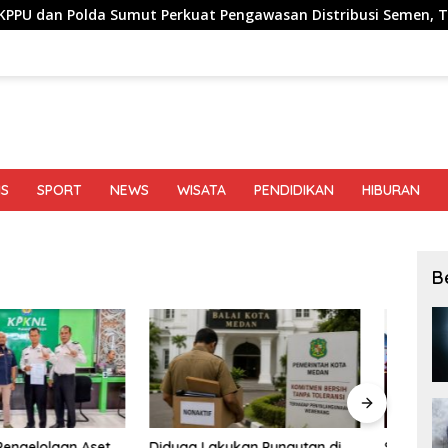
umut Perkuat Pengawasan Distribusi Semen, Telusuri Penyebab
IS
SPORT
NEWS
WISATA
PENDIDIKAN
HIBURAN
B
akukan Pungutan di
Sekolah Rakyat di Medan Mulai
Jaip