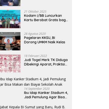
Bermotor, Modus Minyak
n Setelah Rumahnya
Rumah Tak Layak Huni di
B
Kendaraan Habis dan
abilitasi Lewat Program
Medan Didanai Penuh APBD,
K
Minta Didorong
21 Oktober 2025
Rp120 Juta per Unit
B
Kodam I/BB Luncurkan
Kartu Berobat Gratis bagi
Anak Panti dan Disabilitas
28 Agustus 2020
Pagelaran KKSU, BI
Dorong UMKM Naik Kelas
18 Februari 2022
Judi Togel Merk TK Diduga
Dibekingi Aparat, Praktisi
Hukum Desak Pecat
Oknum Pembeking
14 September 2020
Ibu Idap Kanker Stadium 4,
Jadi Pemulung Agar Bisa
Makan dan Biayai Sekolah
Anak