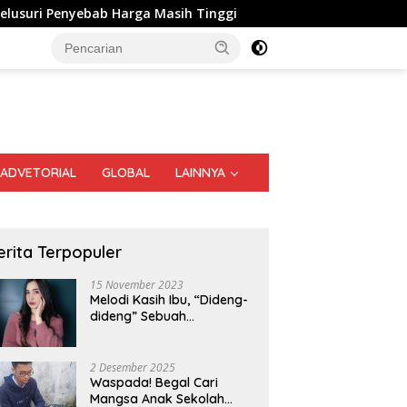
 Harga Masih Tinggi
Optimalkan Pengelolaan Aset Nega
ADVETORIAL
GLOBAL
LAINNYA
erita Terpopuler
15 November 2023
Melodi Kasih Ibu, “Dideng-
dideng” Sebuah
Perjalanan Nostalgia
2 Desember 2025
Waspada! Begal Cari
Mangsa Anak Sekolah
ah Tak Lagi Cemas Saat
Rico Waas: Rehabilitasi 213
B