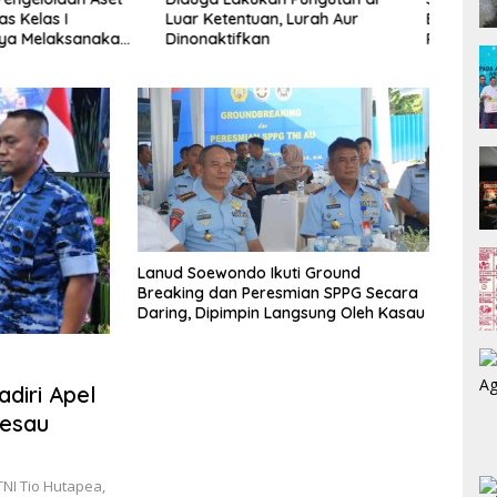
entuan, Lurah Aur
Beroperasi Penuh, Pemko Bidik
Huja
ifkan
Putus Rantai Kemiskinan Lewat
Direh
Pendidikan Berkualitas
RTLH
Lanud Soewondo Ikuti Ground
Breaking dan Peresmian SPPG Secara
Daring, Dipimpin Langsung Oleh Kasau
iri Apel
besau
I Tio Hutapea,