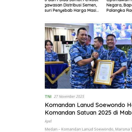
Distribusi Semen,
Negara, Bapas Kelas I
Luar Ket
nyebab Harga Masih
Palangka Raya Melaksanakan
Dinonakt
Penjualan BMN Malalui KPKNL
Palangka Raya
TNI
27 November 2025
Komandan Lanud Soewondo Had
Komandan Satuan 2025 di Ma
Apel
Medan – Komandan Lanud Soewondo, Marsma TN