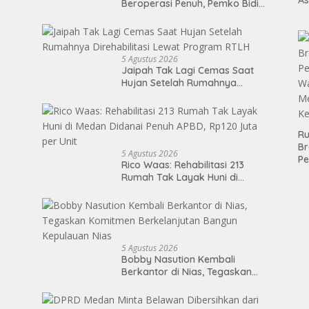
Beroperasi Penuh, Pemko Bidik
Ja
Putus Rantai Kemiskinan Lewat
Mi
Pendidikan Berkualitas
da
Si
5 Agustus 2026
Jaipah Tak Lagi Cemas Saat
Hujan Setelah Rumahnya
Direhabilitasi Lewat Program
RTLH
Ru
Br
5 Agustus 2026
P
Rico Waas: Rehabilitasi 213
K
Rumah Tak Layak Huni di
Bi
Medan Didanai Penuh APBD,
Bu
Rp120 Juta per Unit
5 Agustus 2026
Bobby Nasution Kembali
Berkantor di Nias, Tegaskan
Komitmen Berkelanjutan
Bangun Kepulauan Nias