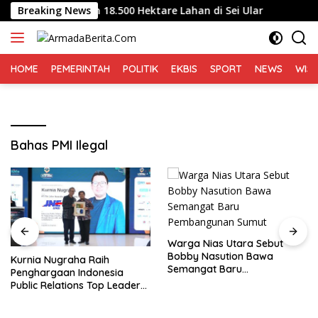
Langsung
ung Pengairan 18.500 Hektare Lahan di Sei Ular
Breaking News
Kurnia 
ke
konten
HOME
PEMERINTAH
POLITIK
EKBIS
SPORT
NEWS
WIS
Bahas PMI Ilegal
Warga Nias Utara Sebut
Bobby Nasution Bawa
Kurnia Nugraha Raih
Semangat Baru
Penghargaan Indonesia
Pembangunan Sumut
Public Relations Top Leader
2026