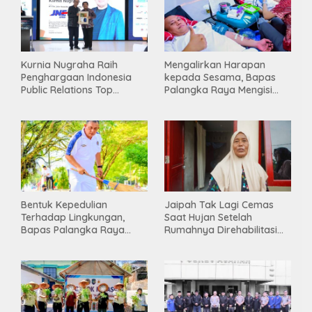
Kurnia Nugraha Raih
Mengalirkan Harapan
Penghargaan Indonesia
kepada Sesama, Bapas
Public Relations Top
Palangka Raya Mengisi
Leader 2026
Momen Kemerdekaan
Melalui Aksi Donor Darah
Bentuk Kepedulian
Jaipah Tak Lagi Cemas
Terhadap Lingkungan,
Saat Hujan Setelah
Bapas Palangka Raya
Rumahnya Direhabilitasi
Menggelar Kerja Bakti di
Lewat Program RTLH
Area Publik Jelang HUT RI
ke-81