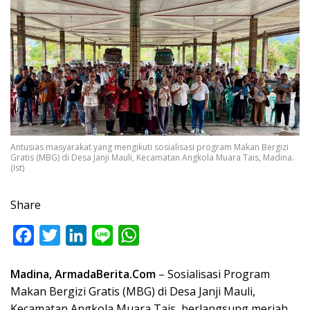
Antusias masyarakat yang mengikuti sosialisasi program Makan Bergizi
Gratis (MBG) di Desa Janji Mauli, Kecamatan Angkola Muara Tais, Madina.
(Ist)
Share
F
T
L
L
W
a
w
i
i
h
Madina, ArmadaBerita.Com
– Sosialisasi Program
c
i
n
n
a
Makan Bergizi Gratis (MBG) di Desa Janji Mauli,
e
t
k
e
t
Kecamatan Angkola Muara Tais, berlangsung meriah.