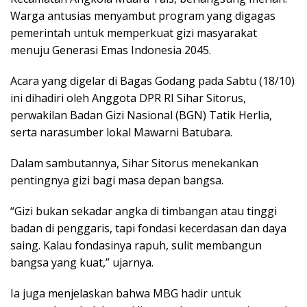
b
t
e
s
Warga antusias menyambut program yang digagas
o
e
d
A
pemerintah untuk memperkuat gizi masyarakat
o
r
I
p
menuju Generasi Emas Indonesia 2045.
k
n
p
Acara yang digelar di Bagas Godang pada Sabtu (18/10)
ini dihadiri oleh Anggota DPR RI Sihar Sitorus,
perwakilan Badan Gizi Nasional (BGN) Tatik Herlia,
serta narasumber lokal Mawarni Batubara.
Dalam sambutannya, Sihar Sitorus menekankan
pentingnya gizi bagi masa depan bangsa.
“Gizi bukan sekadar angka di timbangan atau tinggi
badan di penggaris, tapi fondasi kecerdasan dan daya
saing. Kalau fondasinya rapuh, sulit membangun
bangsa yang kuat,” ujarnya.
Ia juga menjelaskan bahwa MBG hadir untuk