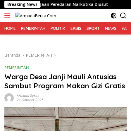
Langsung
Desak Dugaan Peredaran Narkotika Diusut
Breaking News
Sofyan Tan
ke
konten
HOME
PEMERINTAH
POLITIK
EKBIS
SPORT
NEWS
WIS
Beranda
PEMERINTAH
PEMERINTAH
Warga Desa Janji Mauli Antusias
Sambut Program Makan Gizi Gratis
Armada Berita
21 Oktober 2025