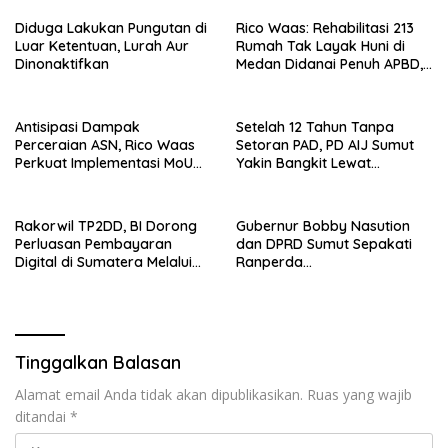
Diduga Lakukan Pungutan di
Rico Waas: Rehabilitasi 213
Luar Ketentuan, Lurah Aur
Rumah Tak Layak Huni di
Dinonaktifkan
Medan Didanai Penuh APBD,
Rp120 Juta per Unit
Antisipasi Dampak
Setelah 12 Tahun Tanpa
Perceraian ASN, Rico Waas
Setoran PAD, PD AIJ Sumut
Perkuat Implementasi MoU
Yakin Bangkit Lewat
dengan Pengadilan Agama
Optimalisasi Aset dan Bisnis
Medan
Rakorwil TP2DD, BI Dorong
Gubernur Bobby Nasution
Perluasan Pembayaran
dan DPRD Sumut Sepakati
Digital di Sumatera Melalui
Ranperda
Program QRESTO
Pertanggungjawaban APBD
2025
Tinggalkan Balasan
Alamat email Anda tidak akan dipublikasikan.
Ruas yang wajib
ditandai
*