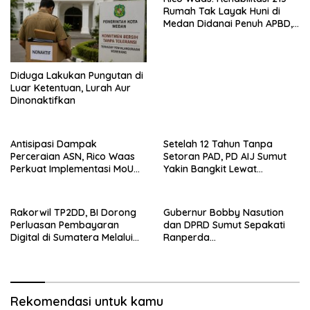
Rumah Tak Layak Huni di
Medan Didanai Penuh APBD,
Rp120 Juta per Unit
Diduga Lakukan Pungutan di
Luar Ketentuan, Lurah Aur
Dinonaktifkan
Antisipasi Dampak
Setelah 12 Tahun Tanpa
Perceraian ASN, Rico Waas
Setoran PAD, PD AIJ Sumut
Perkuat Implementasi MoU
Yakin Bangkit Lewat
dengan Pengadilan Agama
Optimalisasi Aset dan Bisnis
Medan
Rakorwil TP2DD, BI Dorong
Gubernur Bobby Nasution
Perluasan Pembayaran
dan DPRD Sumut Sepakati
Digital di Sumatera Melalui
Ranperda
Program QRESTO
Pertanggungjawaban APBD
2025
Rekomendasi untuk kamu