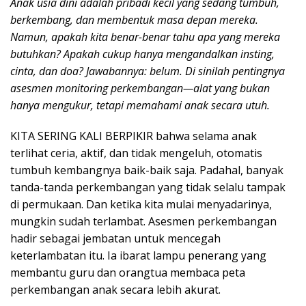
Anak usia dini adalah pribadi kecil yang sedang tumbuh,
b
t
e
s
berkembang, dan membentuk masa depan mereka.
o
e
d
A
Namun, apakah kita benar-benar tahu apa yang mereka
butuhkan? Apakah cukup hanya mengandalkan insting,
o
r
I
p
cinta, dan doa? Jawabannya: belum. Di sinilah pentingnya
k
n
p
asesmen monitoring perkembangan—alat yang bukan
hanya mengukur, tetapi memahami anak secara utuh.
KITA SERING KALI BERPIKIR bahwa selama anak
terlihat ceria, aktif, dan tidak mengeluh, otomatis
tumbuh kembangnya baik-baik saja. Padahal, banyak
tanda-tanda perkembangan yang tidak selalu tampak
di permukaan. Dan ketika kita mulai menyadarinya,
mungkin sudah terlambat. Asesmen perkembangan
hadir sebagai jembatan untuk mencegah
keterlambatan itu. Ia ibarat lampu penerang yang
membantu guru dan orangtua membaca peta
perkembangan anak secara lebih akurat.