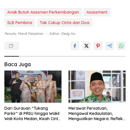
Anak Butuh Asesmen Perkembangan
Assesment
SLB Pembina
Tak Cukup Cinta dan Doa
Penulis: Mardi Panjaitan
Editor: Dedy Hu
Baca Juga
Dari Gurauan “Tukang
Merawat Persatuan,
Parkir” di PRSU hingga Wakil
Mengawal Kedaulatan,
Wali Kota Medan, Kisah Cinta
Menguatkan Negara: Refleksi
Zakiyuddin Harahap
Menyambut Kongres Umat
Diabadikan dalam Buku
Islam Indonesia VIII