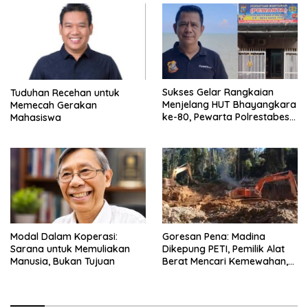
Biografi
Sukses Gelar Rangkaian
Tuduhan Recehan untuk
Menjelang HUT Bhayangkara
Memecah Gerakan
ke-80, Pewarta Polrestabes
Mahasiswa
Medan Beri Apresiasi Tinggi
atas Kinerja dan Sinergitas
Kapolres Asahan
Modal Dalam Koperasi:
Goresan Pena: Madina
Sarana untuk Memuliakan
Dikepung PETI, Pemilik Alat
Manusia, Bukan Tujuan
Berat Mencari Kemewahan,
Pekerja Tetap Menjadi Kuli