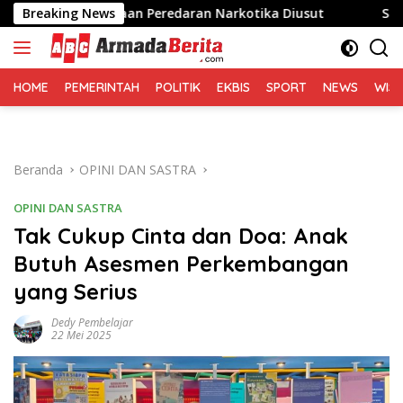
Langsung
 Dugaan Peredaran Narkotika Diusut
Breaking News
Sofyan Tan: Sens
ke
konten
HOME
PEMERINTAH
POLITIK
EKBIS
SPORT
NEWS
WIS
Beranda
OPINI DAN SASTRA
OPINI DAN SASTRA
Tak Cukup Cinta dan Doa: Anak
Butuh Asesmen Perkembangan
yang Serius
Dedy Pembelajar
22 Mei 2025