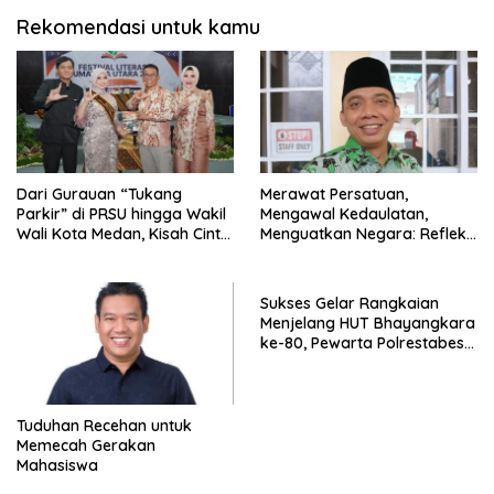
Rekomendasi untuk kamu
Dari Gurauan “Tukang
Merawat Persatuan,
Parkir” di PRSU hingga Wakil
Mengawal Kedaulatan,
Wali Kota Medan, Kisah Cinta
Menguatkan Negara: Refleksi
Zakiyuddin Harahap
Menyambut Kongres Umat
Diabadikan dalam Buku
Islam Indonesia VIII
Biografi
Sukses Gelar Rangkaian
Menjelang HUT Bhayangkara
ke-80, Pewarta Polrestabes
Medan Beri Apresiasi Tinggi
atas Kinerja dan Sinergitas
Kapolres Asahan
Tuduhan Recehan untuk
Memecah Gerakan
Mahasiswa