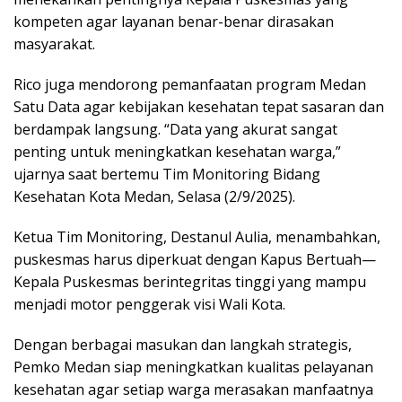
o
e
d
A
kompeten agar layanan benar-benar dirasakan
o
r
I
p
masyarakat.
k
n
p
Rico juga mendorong pemanfaatan program Medan
Satu Data agar kebijakan kesehatan tepat sasaran dan
berdampak langsung. “Data yang akurat sangat
penting untuk meningkatkan kesehatan warga,”
ujarnya saat bertemu Tim Monitoring Bidang
Kesehatan Kota Medan, Selasa (2/9/2025).
Ketua Tim Monitoring, Destanul Aulia, menambahkan,
puskesmas harus diperkuat dengan Kapus Bertuah—
Kepala Puskesmas berintegritas tinggi yang mampu
menjadi motor penggerak visi Wali Kota.
Dengan berbagai masukan dan langkah strategis,
Pemko Medan siap meningkatkan kualitas pelayanan
kesehatan agar setiap warga merasakan manfaatnya