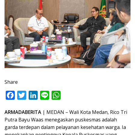
Share
F
T
L
L
W
a
w
i
i
h
ARMADABERITA
| MEDAN – Wali Kota Medan, Rico Tri
c
i
n
n
a
Putra Bayu Waas menegaskan puskesmas adalah
e
t
k
e
t
garda terdepan dalam pelayanan kesehatan warga. Ia
b
t
e
s
menekankan pentingnya Kepala Puskesmas yang