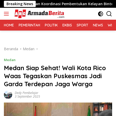
Langsung
lisasi dan Koordinasi Pembentukan Kelayan Binter
Breaking News
BBWS
ke
konten
HOME
PEMERINTAH
POLITIK
EKBIS
SPORT
NEWS
WIS
Beranda
Medan
Medan
Medan Siap Sehat! Wali Kota Rico
Waas Tegaskan Puskesmas Jadi
Garda Terdepan Jaga Warga
Dedy Pembelajar
3 September 2025