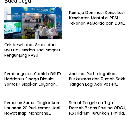
Baca Juga
Remaja Dominasi Konsultasi
Kesehatan Mental di PRSU,
Tekanan Keluarga dan Dunia
Kerja Jadi Pemicu
Cek Kesehatan Gratis dari
RSU Haji Medan Jadi Magnet
Pengunjung PRSU
Pembangunan Cathlab RSUD
Andreas Purba Ingatkan
Hadrianus Sinaga Dimulai,
Puskesmas dan Rumah Sakit:
Samosir Siapkan Layanan
Jangan Lagi Ada Pasien
Jantung Modern
Ditolak, Layanan Kesehatan
Hak Setiap Warga
Pemprov Sumut Tingkatkan
Sumut Targetkan Tiga
Layanan 20 Puskesmas Jadi
Daerah Bebas Pasung ODGJ,
Rawat Inap, Mandrehe
RSJ Ildrem Turunkan Tim dan
Prioritas di Nias Barat
Siapkan Layanan Antar-
Jemput