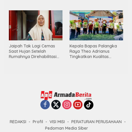
Momen Kemerdekaan
Menggelar Kerja Bakti di
Melalui Aksi Donor Darah
Area Publik Jelang HUT RI
ke-81
Jaipah Tak Lagi Cemas
Kepala Bapas Palangka
Saat Hujan Setelah
Raya Theo Adrianus
Rumahnya Direhabilitasi
Tingkatkan Kualitas
Lewat Program RTLH
Pembimbingan
Kemandirian Bagi Klien
Pemasyarakatan
REDAKSI
Profil
VISI MISI
PERATURAN PERUSAHAAN
Pedoman Media Siber