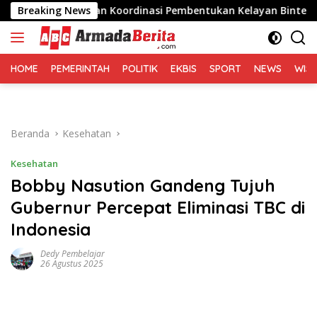
Langsung
sasi dan Koordinasi Pembentukan Kelayan Binter
Breaking News
BBWS 
ke
konten
HOME
PEMERINTAH
POLITIK
EKBIS
SPORT
NEWS
WIS
Beranda
Kesehatan
Kesehatan
Bobby Nasution Gandeng Tujuh
Gubernur Percepat Eliminasi TBC di
Indonesia
Dedy Pembelajar
26 Agustus 2025