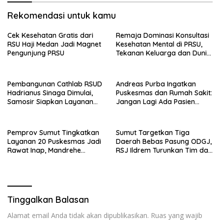
Rekomendasi untuk kamu
Cek Kesehatan Gratis dari
Remaja Dominasi Konsultasi
RSU Haji Medan Jadi Magnet
Kesehatan Mental di PRSU,
Pengunjung PRSU
Tekanan Keluarga dan Dunia
Kerja Jadi Pemicu
Pembangunan Cathlab RSUD
Andreas Purba Ingatkan
Hadrianus Sinaga Dimulai,
Puskesmas dan Rumah Sakit:
Samosir Siapkan Layanan
Jangan Lagi Ada Pasien
Jantung Modern
Ditolak, Layanan Kesehatan
Hak Setiap Warga
Pemprov Sumut Tingkatkan
Sumut Targetkan Tiga
Layanan 20 Puskesmas Jadi
Daerah Bebas Pasung ODGJ,
Rawat Inap, Mandrehe
RSJ Ildrem Turunkan Tim dan
Prioritas di Nias Barat
Siapkan Layanan Antar-
Jemput
Tinggalkan Balasan
Alamat email Anda tidak akan dipublikasikan.
Ruas yang wajib