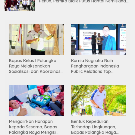
Penuh, Pemko Bidik Putus Rantai Kemiskinan
Lewat Pendidikan Berkualitas
Bapas Kelas I Palangka
Kurnia Nugraha Raih
Raya Melaksanakan
Penghargaan Indonesia
Sosialisasi dan Koordinasi
Public Relations Top
Pembentukan Kelayan
Leader 2026
Binter
Mengalirkan Harapan
Bentuk Kepedulian
kepada Sesama, Bapas
Terhadap Lingkungan,
Palangka Raya Mengisi
Bapas Palangka Raya