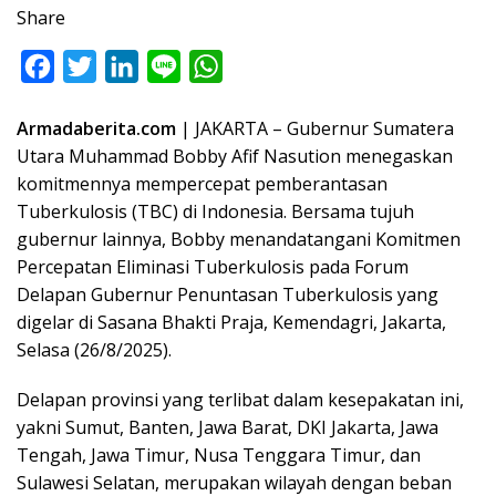
Share
F
T
L
L
W
a
w
i
i
h
Armadaberita.com
| JAKARTA – Gubernur Sumatera
c
i
n
n
a
Utara Muhammad Bobby Afif Nasution menegaskan
e
t
k
e
t
komitmennya mempercepat pemberantasan
b
t
e
s
Tuberkulosis (TBC) di Indonesia. Bersama tujuh
o
e
d
A
gubernur lainnya, Bobby menandatangani Komitmen
o
r
I
p
Percepatan Eliminasi Tuberkulosis pada Forum
Delapan Gubernur Penuntasan Tuberkulosis yang
k
n
p
digelar di Sasana Bhakti Praja, Kemendagri, Jakarta,
Selasa (26/8/2025).
Delapan provinsi yang terlibat dalam kesepakatan ini,
yakni Sumut, Banten, Jawa Barat, DKI Jakarta, Jawa
Tengah, Jawa Timur, Nusa Tenggara Timur, dan
Sulawesi Selatan, merupakan wilayah dengan beban