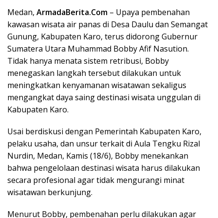
Medan,
ArmadaBerita.Com
– Upaya pembenahan
c
i
n
n
a
kawasan wisata air panas di Desa Daulu dan Semangat
e
t
k
e
t
Gunung, Kabupaten Karo, terus didorong Gubernur
b
t
e
s
Sumatera Utara Muhammad Bobby Afif Nasution.
o
e
d
A
Tidak hanya menata sistem retribusi, Bobby
o
r
I
p
menegaskan langkah tersebut dilakukan untuk
meningkatkan kenyamanan wisatawan sekaligus
k
n
p
mengangkat daya saing destinasi wisata unggulan di
Kabupaten Karo.
Usai berdiskusi dengan Pemerintah Kabupaten Karo,
pelaku usaha, dan unsur terkait di Aula Tengku Rizal
Nurdin, Medan, Kamis (18/6), Bobby menekankan
bahwa pengelolaan destinasi wisata harus dilakukan
secara profesional agar tidak mengurangi minat
wisatawan berkunjung.
Menurut Bobby, pembenahan perlu dilakukan agar