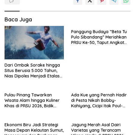
Baca Juga
Panggung Budaya “Beta Tu
Pulo Sibandang” Meriahkan
PRSU Ke-50, Taput Angkat
Pulau Sibandang sebagai
Ikon Wisata Budaya Danau
Toba
Dari Ombak Sorake hingga
Situs Berusia 5.000 Tahun,
Nias Dipoles Menjadi Etalase
Pariwisata Sumatera
Pulau Pinang Tawarkan
Ada Kue yang Pernah Hadir
Wisata Alam hingga Kuliner
di Pesta Nikah Bobby-
Khas di PRSU 2026, Bidik
Kahiyang, Cicipi Itak Poul-
Wisatawan Sumut
poul di Paviliun Padanglawas
PRSU 2026
Ekonomi Biru Jadi Strategi
Jagung Merah Asal Dairi
Masa Depan Kelautan Sumut,
Varietas yang Terancam