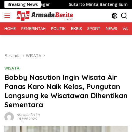
Langsung
genal Pagar
Breaking News
Sutarto Minta Banteng Sumut Merah FC 
ke
konten
HOME
PEMERINTAH
POLITIK
EKBIS
SPORT
NEWS
WIS
Beranda
WISATA
WISATA
Bobby Nasution Ingin Wisata Air
Panas Karo Naik Kelas, Pungutan
Langsung ke Wisatawan Dihentikan
Sementara
Armada Berita
18 Juni 2026