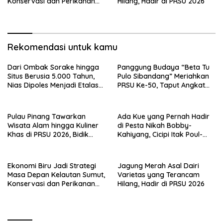
Konservasi dan Perikanan
Hilang, Hadir di PRSU 2026
Berkelanjutan Diperkuat
Rekomendasi untuk kamu
Dari Ombak Sorake hingga
Panggung Budaya “Beta Tu
Situs Berusia 5.000 Tahun,
Pulo Sibandang” Meriahkan
Nias Dipoles Menjadi Etalase
PRSU Ke-50, Taput Angkat
Pariwisata Sumatera
Pulau Sibandang sebagai
Ikon Wisata Budaya Danau
Toba
Pulau Pinang Tawarkan
Ada Kue yang Pernah Hadir
Wisata Alam hingga Kuliner
di Pesta Nikah Bobby-
Khas di PRSU 2026, Bidik
Kahiyang, Cicipi Itak Poul-
Wisatawan Sumut
poul di Paviliun Padanglawas
PRSU 2026
Ekonomi Biru Jadi Strategi
Jagung Merah Asal Dairi
Masa Depan Kelautan Sumut,
Varietas yang Terancam
Konservasi dan Perikanan
Hilang, Hadir di PRSU 2026
Berkelanjutan Diperkuat