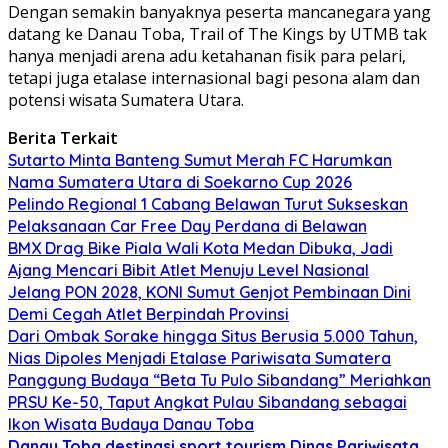
Dengan semakin banyaknya peserta mancanegara yang
datang ke Danau Toba, Trail of The Kings by UTMB tak
hanya menjadi arena adu ketahanan fisik para pelari,
tetapi juga etalase internasional bagi pesona alam dan
potensi wisata Sumatera Utara.
Berita Terkait
Sutarto Minta Banteng Sumut Merah FC Harumkan
Nama Sumatera Utara di Soekarno Cup 2026
Pelindo Regional 1 Cabang Belawan Turut Sukseskan
Pelaksanaan Car Free Day Perdana di Belawan
BMX Drag Bike Piala Wali Kota Medan Dibuka, Jadi
Ajang Mencari Bibit Atlet Menuju Level Nasional
Jelang PON 2028, KONI Sumut Genjot Pembinaan Dini
Demi Cegah Atlet Berpindah Provinsi
Dari Ombak Sorake hingga Situs Berusia 5.000 Tahun,
Nias Dipoles Menjadi Etalase Pariwisata Sumatera
Panggung Budaya “Beta Tu Pulo Sibandang” Meriahkan
PRSU Ke-50, Taput Angkat Pulau Sibandang sebagai
Ikon Wisata Budaya Danau Toba
Danau Toba
destinasi sport tourism
Dinas Pariwisata