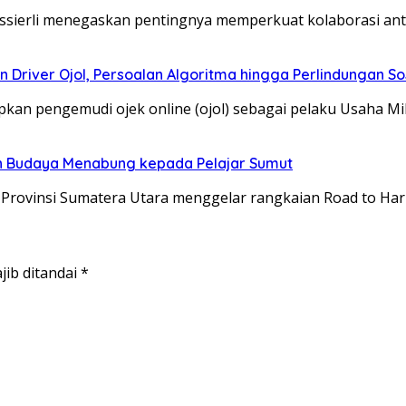
ssierli menegaskan pentingnya memperkuat kolaborasi ant
 Driver Ojol, Persoalan Algoritma hingga Perlindungan So
an pengemudi ojek online (ojol) sebagai pelaku Usaha Mik
n Budaya Menabung kepada Pelajar Sumut
 Provinsi Sumatera Utara menggelar rangkaian Road to Har
jib ditandai
*