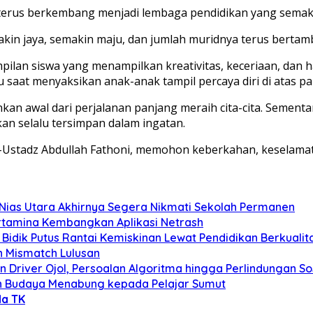
rus berkembang menjadi lembaga pendidikan yang semakin
in jaya, semakin maju, dan jumlah muridnya terus bertam
lan siswa yang menampilkan kreativitas, keceriaan, dan h
saat menyaksikan anak-anak tampil percaya diri di atas p
inkan awal dari perjalanan panjang meraih cita-cita. Semen
an selalu tersimpan dalam ingatan.
-Ustadz Abdullah Fathoni, memohon keberkahan, keselamata
 Nias Utara Akhirnya Segera Nikmati Sekolah Permanen
ertamina Kembangkan Aplikasi Netrash
Bidik Putus Rantai Kemiskinan Lewat Pendidikan Berkualit
n Mismatch Lulusan
 Driver Ojol, Persoalan Algoritma hingga Perlindungan So
n Budaya Menabung kepada Pelajar Sumut
a TK