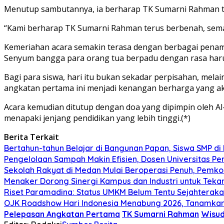
Menutup sambutannya, ia berharap TK Sumarni Rahman te
“Kami berharap TK Sumarni Rahman terus berbenah, semak
Kemeriahan acara semakin terasa dengan berbagai penampi
Senyum bangga para orang tua berpadu dengan rasa haru 
Bagi para siswa, hari itu bukan sekadar perpisahan, mela
angkatan pertama ini menjadi kenangan berharga yang ak
Acara kemudian ditutup dengan doa yang dipimpin oleh Al
menapaki jenjang pendidikan yang lebih tinggi.(*)
Berita Terkait
Bertahun-tahun Belajar di Bangunan Papan, Siswa SMP di
Pengelolaan Sampah Makin Efisien, Dosen Universitas P
Sekolah Rakyat di Medan Mulai Beroperasi Penuh, Pemko 
Menaker Dorong Sinergi Kampus dan Industri untuk Teka
Riset Paramadina: Status UMKM Belum Tentu Sejahterakan
OJK Roadshow Hari Indonesia Menabung 2026, Tanamka
Pelepasan Angkatan Pertama
TK Sumarni Rahman
Wisud