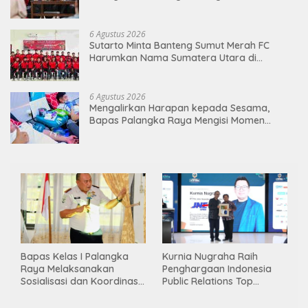
6 Agustus 2026
Sutarto Minta Banteng Sumut Merah FC
Harumkan Nama Sumatera Utara di
Soekarno Cup 2026
6 Agustus 2026
Mengalirkan Harapan kepada Sesama,
Bapas Palangka Raya Mengisi Momen
Kemerdekaan Melalui Aksi Donor Darah
Bapas Kelas I Palangka
Kurnia Nugraha Raih
Raya Melaksanakan
Penghargaan Indonesia
Sosialisasi dan Koordinasi
Public Relations Top
Pembentukan Kelayan
Leader 2026
Binter