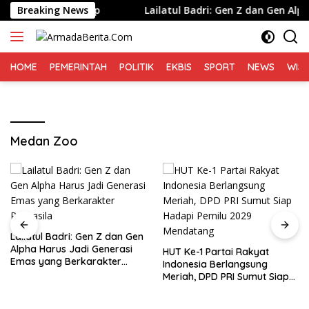
Langsung
ng Ditangkap
Breaking News
Lailatul Badri: Gen Z dan Gen Alpha Haru
ke
konten
HOME
PEMERINTAH
POLITIK
EKBIS
SPORT
NEWS
WIS
Medan Zoo
Lailatul Badri: Gen Z dan Gen
Alpha Harus Jadi Generasi
HUT Ke-1 Partai Rakyat
Emas yang Berkarakter
Indonesia Berlangsung
Pancasila
Meriah, DPD PRI Sumut Siap
Hadapi Pemilu 2029
Mendatang