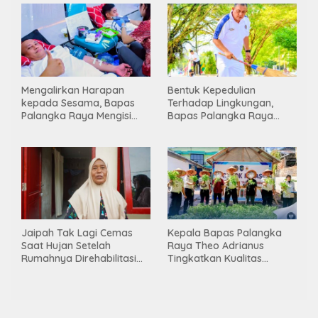
Mengalirkan Harapan
Bentuk Kepedulian
kepada Sesama, Bapas
Terhadap Lingkungan,
Palangka Raya Mengisi
Bapas Palangka Raya
Momen Kemerdekaan
Menggelar Kerja Bakti di
Melalui Aksi Donor Darah
Area Publik Jelang HUT RI
ke-81
Jaipah Tak Lagi Cemas
Kepala Bapas Palangka
Saat Hujan Setelah
Raya Theo Adrianus
Rumahnya Direhabilitasi
Tingkatkan Kualitas
Lewat Program RTLH
Pembimbingan
Kemandirian Bagi Klien
Pemasyarakatan