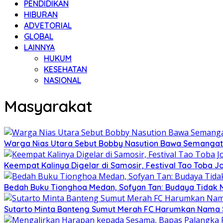
PENDIDIKAN
HIBURAN
ADVETORIAL
GLOBAL
LAINNYA
HUKUM
KESEHATAN
NASIONAL
Masyarakat
Warga Nias Utara Sebut Bobby Nasution Bawa Semanga
Keempat Kalinya Digelar di Samosir, Festival Tao Toba J
Bedah Buku Tionghoa Medan, Sofyan Tan: Budaya Tidak
Sutarto Minta Banteng Sumut Merah FC Harumkan Nama 