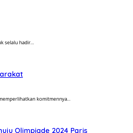
k selalu hadir…
arakat
r memperlihatkan komitmennya…
uju Olimpiade 2024 Paris