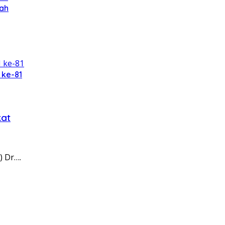
ah
 ke-81
kat
) Dr….