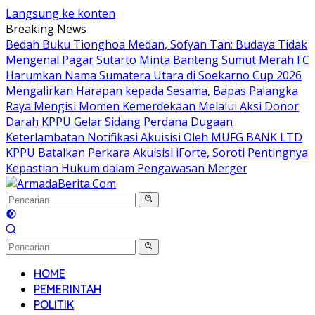
Langsung ke konten
Breaking News
Bedah Buku Tionghoa Medan, Sofyan Tan: Budaya Tidak
Mengenal Pagar
Sutarto Minta Banteng Sumut Merah FC
Harumkan Nama Sumatera Utara di Soekarno Cup 2026
Mengalirkan Harapan kepada Sesama, Bapas Palangka
Raya Mengisi Momen Kemerdekaan Melalui Aksi Donor
Darah
KPPU Gelar Sidang Perdana Dugaan
Keterlambatan Notifikasi Akuisisi Oleh MUFG BANK LTD
KPPU Batalkan Perkara Akuisisi iForte, Soroti Pentingnya
Kepastian Hukum dalam Pengawasan Merger
HOME
PEMERINTAH
POLITIK