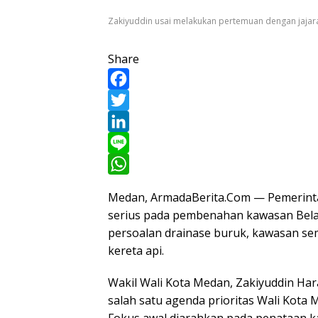
Zakiyuddin usai melakukan pertemuan dengan jajaran
Share
F
a
T
c
w
L
e
i
i
L
b
t
n
i
W
Medan, ArmadaBerita.Com — Pemerint
o
t
k
n
h
serius pada pembenahan kawasan Bela
o
e
e
e
a
persoalan drainase buruk, kawasan semr
k
r
d
t
kereta api.
I
s
Wakil Wali Kota Medan, Zakiyuddin H
n
A
salah satu agenda prioritas Wali Kota 
p
Fokus awal diarahkan pada penataan ka