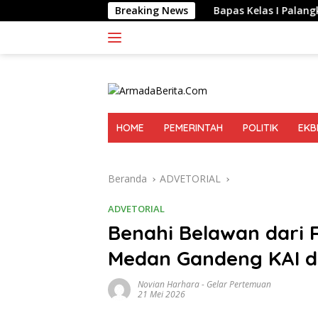
Langsung
Breaking News
Bapas Kelas I Palangka Raya Melak
ke
konten
HOME
PEMERINTAH
POLITIK
EKB
Beranda
ADVETORIAL
ADVETORIAL
Benahi Belawan dari 
Medan Gandeng KAI d
Novian Harhara
-
Gelar Pertemuan
21 Mei 2026