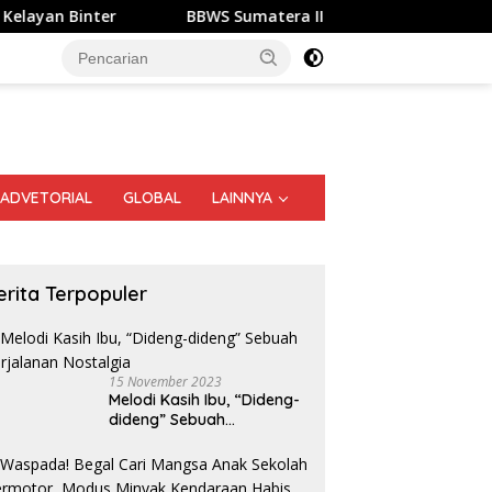
BBWS Sumatera II Gelar Gerakan Irigasi Bersih, Dukung
ADVETORIAL
GLOBAL
LAINNYA
erita Terpopuler
15 November 2023
Melodi Kasih Ibu, “Dideng-
dideng” Sebuah
Perjalanan Nostalgia