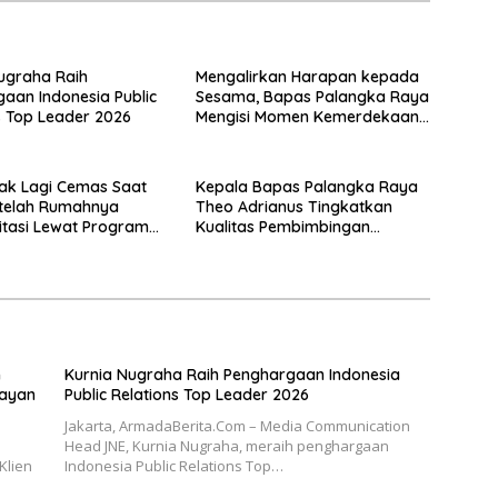
ugraha Raih
Mengalirkan Harapan kepada
aan Indonesia Public
Sesama, Bapas Palangka Raya
s Top Leader 2026
Mengisi Momen Kemerdekaan
Melalui Aksi Donor Darah
ak Lagi Cemas Saat
Kepala Bapas Palangka Raya
etelah Rumahnya
Theo Adrianus Tingkatkan
litasi Lewat Program
Kualitas Pembimbingan
Kemandirian Bagi Klien
Pemasyarakatan
n
Kurnia Nugraha Raih Penghargaan Indonesia
layan
Public Relations Top Leader 2026
Jakarta, ArmadaBerita.Com – Media Communication
Head JNE, Kurnia Nugraha, meraih penghargaan
Klien
Indonesia Public Relations Top…