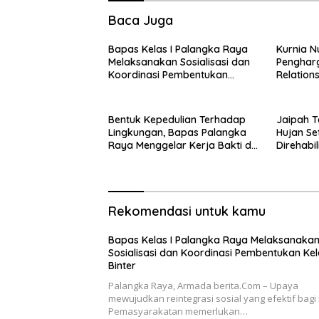
Baca Juga
Bapas Kelas I Palangka Raya
Kurnia N
Melaksanakan Sosialisasi dan
Pengharg
Koordinasi Pembentukan
Relation
Kelayan Binter
Bentuk Kepedulian Terhadap
Jaipah T
Lingkungan, Bapas Palangka
Hujan S
Raya Menggelar Kerja Bakti di
Direhabi
Area Publik Jelang HUT RI ke-81
RTLH
Rekomendasi untuk kamu
Bapas Kelas I Palangka Raya Melaksanaka
Sosialisasi dan Koordinasi Pembentukan Ke
Binter
Palangka Raya, Armada berita.Com – Upaya
mewujudkan reintegrasi sosial yang efektif bagi 
Pemasyarakatan memerlukan…