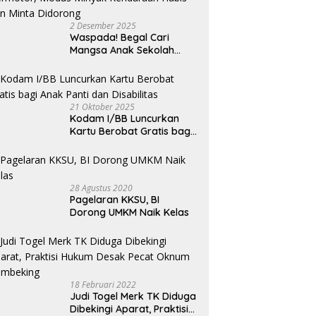
2 Desember 2025
Waspada! Begal Cari
Mangsa Anak Sekolah
Bermotor, Modus Minyak
Kendaraan Habis dan
Minta Didorong
21 Oktober 2025
Kodam I/BB Luncurkan
Kartu Berobat Gratis bagi
Anak Panti dan Disabilitas
28 Agustus 2020
Pagelaran KKSU, BI
Dorong UMKM Naik Kelas
18 Februari 2022
Judi Togel Merk TK Diduga
Dibekingi Aparat, Praktisi