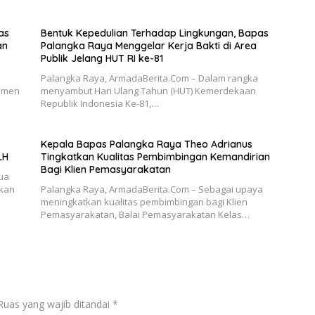
as
Bentuk Kepedulian Terhadap Lingkungan, Bapas
an
Palangka Raya Menggelar Kerja Bakti di Area
Publik Jelang HUT RI ke-81
Palangka Raya, ArmadaBerita.Com – Dalam rangka
omen
menyambut Hari Ulang Tahun (HUT) Kemerdekaan
Republik Indonesia Ke-81,…
Kepala Bapas Palangka Raya Theo Adrianus
LH
Tingkatkan Kualitas Pembimbingan Kemandirian
Bagi Klien Pemasyarakatan
ua
ukan
Palangka Raya, ArmadaBerita.Com – Sebagai upaya
meningkatkan kualitas pembimbingan bagi Klien
Pemasyarakatan, Balai Pemasyarakatan Kelas…
Ruas yang wajib ditandai
*