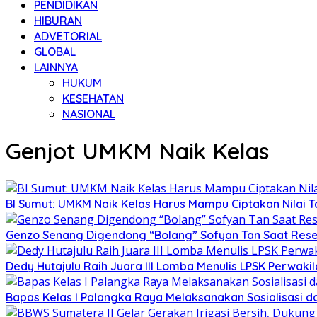
PENDIDIKAN
HIBURAN
ADVETORIAL
GLOBAL
LAINNYA
HUKUM
KESEHATAN
NASIONAL
Genjot UMKM Naik Kelas
BI Sumut: UMKM Naik Kelas Harus Mampu Ciptakan Nilai
Genzo Senang Digendong “Bolang” Sofyan Tan Saat Reses
Dedy Hutajulu Raih Juara III Lomba Menulis LPSK Perwak
Bapas Kelas I Palangka Raya Melaksanakan Sosialisasi d