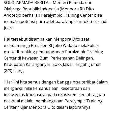
SOLO, ARMADA BERITA – Menteri Pemuda dan
c
i
n
n
a
Olahraga Republik Indonesia (Menpora RI) Dito
e
t
k
e
t
Ariotedjo berharap Paralympic Training Center bisa
b
t
e
s
memacu potensi para atlet paralympic untuk terus jadi
o
e
d
A
juara.
o
r
I
p
Hal tersebut disampaikan Menpora Dito saat
k
n
p
mendampingi Presiden RI Joko Widodo melakukan
groundbreaking pembangunan Paralympic Training
Center di kawasan Bumi Perkemahan Delingan,
Kabupaten Karanganyar, Solo, Jawa Tengah, Jumat
(8/3) siang.
“Hari ini kita semua dengan bangga bisa terlibat dalam
mengawal nilai kemanusiaan, kesetaraan dan
inklusivitas khususnya pada ekosistem keolahragaan
nasional melalui pembangunan Paralympic Training
Center,” ujar Menpora Dito dalam laporannya.