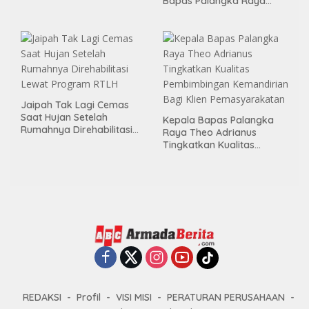
Bapas Palangka Raya
Melalui Aksi Donor Darah
Menggelar Kerja Bakti di
Area Publik Jelang HUT RI
ke-81
Jaipah Tak Lagi Cemas
Saat Hujan Setelah
Kepala Bapas Palangka
Rumahnya Direhabilitasi
Raya Theo Adrianus
Lewat Program RTLH
Tingkatkan Kualitas
Pembimbingan
Kemandirian Bagi Klien
Pemasyarakatan
REDAKSI
Profil
VISI MISI
PERATURAN PERUSAHAAN