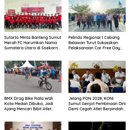
Sutarto Minta Banteng Sumut
Pelindo Regional 1 Cabang
Merah FC Harumkan Nama
Belawan Turut Sukseskan
Sumatera Utara di Soekarno
Pelaksanaan Car Free Day
Cup 2026
Perdana di Belawan
BMX Drag Bike Piala Wali
Jelang PON 2028, KONI
Kota Medan Dibuka, Jadi
Sumut Genjot Pembinaan Dini
Ajang Mencari Bibit Atlet
Demi Cegah Atlet Berpindah
Menuju Level Nasional
Provinsi