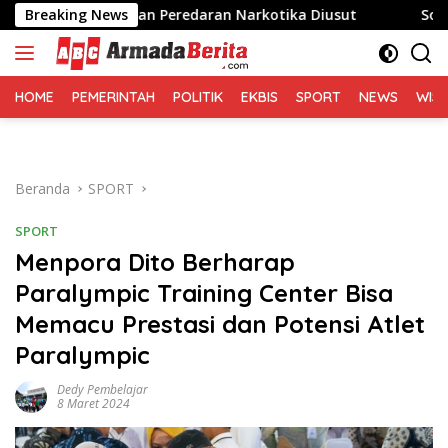
Langsung
 Dugaan Peredaran Narkotika Diusut
Breaking News
Sofyan Tan: Sen
ke
konten
HOME
PEMERINTAH
POLITIK
EKBIS
SPORT
NEWS
WIS
Beranda
SPORT
SPORT
Menpora Dito Berharap
Paralympic Training Center Bisa
Memacu Prestasi dan Potensi Atlet
Paralympic
Dedy Pembelajar
8 Maret 2024