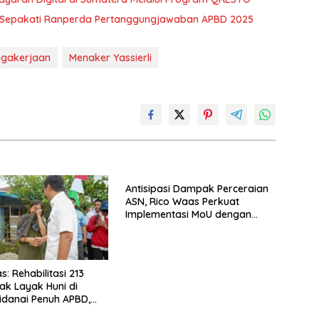
 Sepakati Ranperda Pertanggungjawaban APBD 2025
agakerjaan
Menaker Yassierli
Antisipasi Dampak Perceraian
ASN, Rico Waas Perkuat
Implementasi MoU dengan
Pengadilan Agama Medan
: Rehabilitasi 213
k Layak Huni di
danai Penuh APBD,
ta per Unit