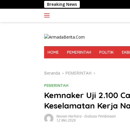
Langsung
Breaking News
BI Sumut: 
ke
konten
HOME
PEMERINTAH
POLITIK
EKB
Beranda
PEMERINTAH
PEMERINTAH
Kemnaker Uji 2.100 C
Keselamatan Kerja Na
Novian Harhara
-
Evaluasi Pembinaan
12 Mei 2026