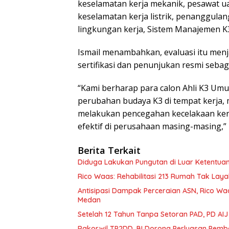
keselamatan kerja mekanik, pesawat u
keselamatan kerja listrik, penanggul
lingkungan kerja, Sistem Manajemen K
Ismail menambahkan, evaluasi itu men
sertifikasi dan penunjukan resmi seba
“Kami berharap para calon Ahli K3 Umu
perubahan budaya K3 di tempat kerja, 
melakukan pencegahan kecelakaan ker
efektif di perusahaan masing-masing,”
Berita Terkait
Diduga Lakukan Pungutan di Luar Ketentuan
Rico Waas: Rehabilitasi 213 Rumah Tak Laya
Antisipasi Dampak Perceraian ASN, Rico W
Medan
Setelah 12 Tahun Tanpa Setoran PAD, PD AIJ
Rakorwil TP2DD, BI Dorong Perluasan Pemb