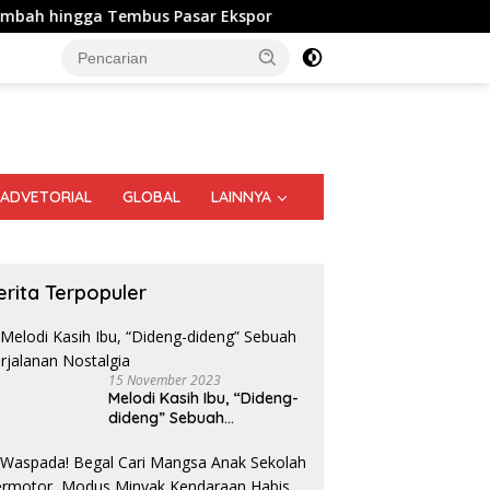
embus Pasar Ekspor
Genzo Senang Digendong “Bolang” 
ADVETORIAL
GLOBAL
LAINNYA
erita Terpopuler
15 November 2023
Melodi Kasih Ibu, “Dideng-
dideng” Sebuah
Perjalanan Nostalgia