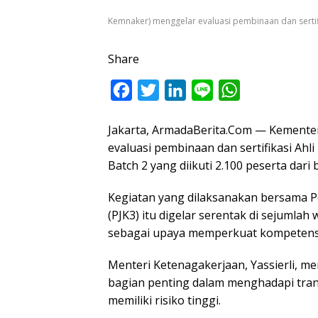
Kemnaker) menggelar evaluasi pembinaan dan sertif
Share
F
T
L
L
W
a
w
i
i
h
Jakarta, ArmadaBerita.Com — Kemente
c
i
n
n
a
evaluasi pembinaan dan sertifikasi Ah
e
t
k
e
t
Batch 2 yang diikuti 2.100 peserta dari
b
t
e
s
o
e
d
A
Kegiatan yang dilaksanakan bersama P
(PJK3) itu digelar serentak di sejumlah
o
r
I
p
sebagai upaya memperkuat kompetensi t
k
n
p
Menteri Ketenagakerjaan, Yassierli, 
bagian penting dalam menghadapi tran
memiliki risiko tinggi.