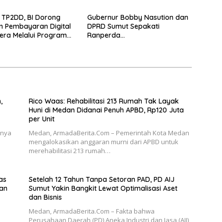
 TP2DD, BI Dorong
Gubernur Bobby Nasution dan
n Pembayaran Digital
DPRD Sumut Sepakati
era Melalui Program
Ranperda
Pertanggungjawaban APBD
2025
,
Rico Waas: Rehabilitasi 213 Rumah Tak Layak
Huni di Medan Didanai Penuh APBD, Rp120 Juta
per Unit
nnya
Medan, ArmadaBerita.Com – Pemerintah Kota Medan
mengalokasikan anggaran murni dari APBD untuk
merehabilitasi 213 rumah…
as
Setelah 12 Tahun Tanpa Setoran PAD, PD AIJ
lan
Sumut Yakin Bangkit Lewat Optimalisasi Aset
dan Bisnis
Medan, ArmadaBerita.Com – Fakta bahwa
Perusahaan Daerah (PD) Aneka Industri dan Jasa (AIJ)