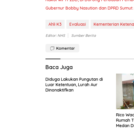
Gubernur Bobby Nasution dan DPRD Sumut
Ahli K3
Evaluasi
Kementerian Keten
Editor: NHS
Sumber Berita
Komentar
Baca Juga
Diduga Lakukan Pungutan di
Luar Ketentuan, Lurah Aur
Dinonaktifkan
Rico Waas
Rumah Ta
Medan Di
Rp120 Ju