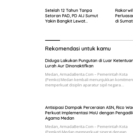
Setelah 12 Tahun Tanpa
Rakorwil
Setoran PAD, PD AIJ Sumut
Perluasa
Yakin Bangkit Lewat
di Sumat
Optimalisasi Aset dan Bisnis
QRESTO
Rekomendasi untuk kamu
Diduga Lakukan Pungutan di Luar Ketentuan
Lurah Aur Dinonaktifkan
Medan, ArmadaBerita.Com – Pemerintah Kota
(Pemko) Medan kembali menunjukkan komitme
memperkuat disiplin aparatur sipil negara…
Antisipasi Dampak Perceraian ASN, Rico Wa
Perkuat Implementasi MoU dengan Pengadi
Agama Medan
Medan, ArmadaBerita.Com – Pemerintah Kota
(Pemkot) Medan memperkuat sinergi dengan