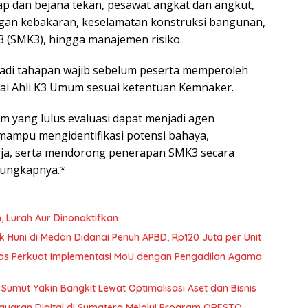
ap dan bejana tekan, pesawat angkat dan angkut,
angan kebakaran, keselamatan konstruksi bangunan,
3 (SMK3), hingga manajemen risiko.
jadi tahapan wajib sebelum peserta memperoleh
gai Ahli K3 Umum sesuai ketentuan Kemnaker.
m yang lulus evaluasi dapat menjadi agen
mampu mengidentifikasi potensi bahaya,
ja, serta mendorong penerapan SMK3 secara
 ungkapnya.*
, Lurah Aur Dinonaktifkan
k Huni di Medan Didanai Penuh APBD, Rp120 Juta per Unit
aas Perkuat Implementasi MoU dengan Pengadilan Agama
 Sumut Yakin Bangkit Lewat Optimalisasi Aset dan Bisnis
ayaran Digital di Sumatera Melalui Program QRESTO