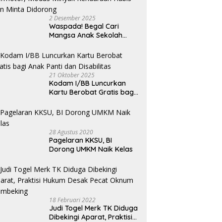
2 Desember 2025
Waspada! Begal Cari
Mangsa Anak Sekolah
Bermotor, Modus Minyak
Kendaraan Habis dan
Minta Didorong
21 Oktober 2025
Kodam I/BB Luncurkan
Kartu Berobat Gratis bagi
Anak Panti dan Disabilitas
28 Agustus 2020
Pagelaran KKSU, BI
Dorong UMKM Naik Kelas
18 Februari 2022
Judi Togel Merk TK Diduga
Dibekingi Aparat, Praktisi