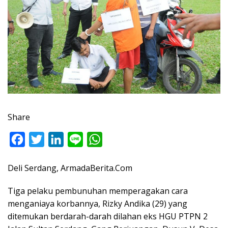
Share
F
T
L
L
W
a
w
i
i
h
Deli Serdang, ArmadaBerita.Com
c
i
n
n
a
e
t
k
e
t
Tiga pelaku pembunuhan memperagakan cara
b
t
e
s
menganiaya korbannya, Rizky Andika (29) yang
o
e
d
A
ditemukan berdarah-darah dilahan eks HGU PTPN 2