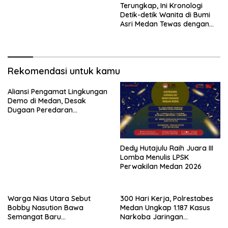
Terungkap, Ini Kronologi
Detik-detik Wanita di Bumi
Asri Medan Tewas dengan
Luka Tembak
Rekomendasi untuk kamu
Aliansi Pengamat Lingkungan
Demo di Medan, Desak
Dugaan Peredaran
Narkotika Diusut
Dedy Hutajulu Raih Juara III
Lomba Menulis LPSK
Perwakilan Medan 2026
Warga Nias Utara Sebut
300 Hari Kerja, Polrestabes
Bobby Nasution Bawa
Medan Ungkap 1.187 Kasus
Semangat Baru
Narkoba Jaringan
Pembangunan Sumut
Indonesia-Malaysia