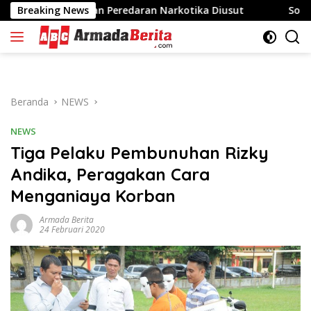
Langsung
 Dugaan Peredaran Narkotika Diusut
Breaking News
Sofyan Tan: Sens
ke
konten
Beranda
NEWS
NEWS
Tiga Pelaku Pembunuhan Rizky
Andika, Peragakan Cara
Menganiaya Korban
Armada Berita
24 Februari 2020