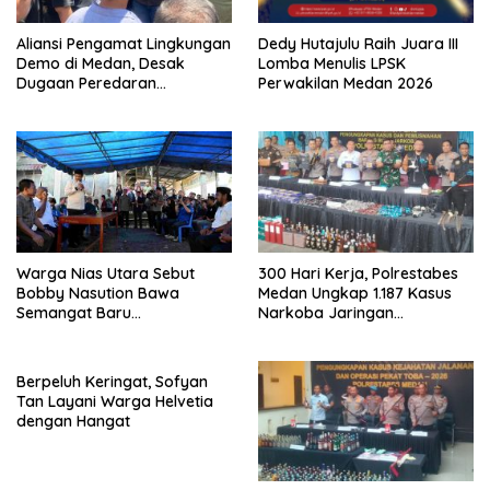
Aliansi Pengamat Lingkungan
Dedy Hutajulu Raih Juara III
Demo di Medan, Desak
Lomba Menulis LPSK
Dugaan Peredaran
Perwakilan Medan 2026
Narkotika Diusut
Warga Nias Utara Sebut
300 Hari Kerja, Polrestabes
Bobby Nasution Bawa
Medan Ungkap 1.187 Kasus
Semangat Baru
Narkoba Jaringan
Pembangunan Sumut
Indonesia-Malaysia
Berpeluh Keringat, Sofyan
Tan Layani Warga Helvetia
dengan Hangat