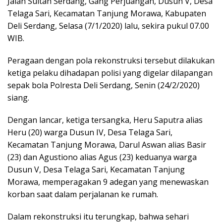
Jalan Sultan Serdang, Gang Perjuangan, Dusun V, Desa
o
r
I
p
Telaga Sari, Kecamatan Tanjung Morawa, Kabupaten
k
n
p
Deli Serdang, Selasa (7/1/2020) lalu, sekira pukul 07.00
WIB.
Peragaan dengan pola rekonstruksi tersebut dilakukan
ketiga pelaku dihadapan polisi yang digelar dilapangan
sepak bola Polresta Deli Serdang, Senin (24/2/2020)
siang.
Dengan lancar, ketiga tersangka, Heru Saputra alias
Heru (20) warga Dusun IV, Desa Telaga Sari,
Kecamatan Tanjung Morawa, Darul Aswan alias Basir
(23) dan Agustiono alias Agus (23) keduanya warga
Dusun V, Desa Telaga Sari, Kecamatan Tanjung
Morawa, memperagakan 9 adegan yang menewaskan
korban saat dalam perjalanan ke rumah.
Dalam rekonstruksi itu terungkap, bahwa sehari