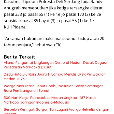
Kasubnit Tipidum Polresta Deli Serdang Ipda Randy
Anugrah menyebutkan jika ketiga tersangka dijerat
pasal 338 jo pasal 55 (1) ke 1e jo pasal 170 (2) ke 2e
subsidair pasal 351 ayat (3) jo pasal 55 (1) ke 1e
KUHPidana.
“Ancaman hukuman maksimal seumur hidup atau 20
tahun penjara,” sebutnya. (Ck)
Berita Terkait
Aliansi Pengamat Lingkungan Demo di Medan, Desak Dugaan
Peredaran Narkotika Diusut
Dedy Hutajulu Raih Juara III Lomba Menulis LPSK Perwakilan
Medan 2026
Warga Nias Utara Sebut Bobby Nasution Bawa Semangat
Baru Pembangunan Sumut
300 Hari Kerja, Polrestabes Medan Ungkap 1.187 Kasus
Narkoba Jaringan Indonesia-Malaysia
Berpeluh Keringat, Sofyan Tan Layani Warga Helvetia dengan
Hangat