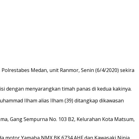
m Polrestabes Medan, unit Ranmor, Senin (6/4/2020) sekira
lisi dengan menyarangkan timah panas di kedua kakinya.
uhammad Ilham alias Ilham (39) ditangkap dikawasan
Utama, Gang Sempurna No. 103 B2, Kelurahan Kota Matsum,
sepeda motor Yamaha NMX BK 6734 AHF dan Kawasaki Ninja