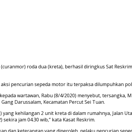
(curanmor) roda dua (kreta), berhasil diringkus Sat Reskri
 aksi pencurian sepeda motor itu terpaksa dilumpuhkan po
kepada wartawan, Rabu (8/4/2020) menyebut, tersangka, M
g, Gang Darussalam, Kecamatan Percut Sei Tuan.
) yang kehilangan 2 unit kreta di dalam rumahnya, Jalan 
 sekira jam 04.30 wib,” kata Kasat Reskrim.
elidikan dan keterangan yang diperoleh, pelaku pencurian 