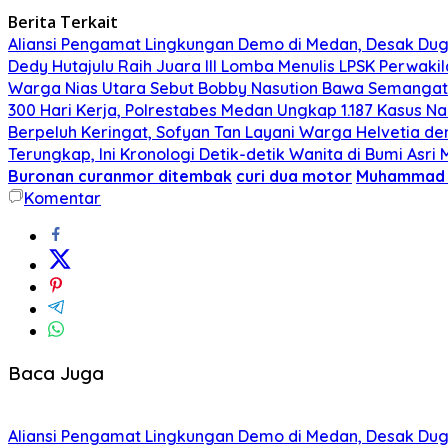
Berita Terkait
Aliansi Pengamat Lingkungan Demo di Medan, Desak Dug
Dedy Hutajulu Raih Juara III Lomba Menulis LPSK Perwak
Warga Nias Utara Sebut Bobby Nasution Bawa Semanga
300 Hari Kerja, Polrestabes Medan Ungkap 1.187 Kasus N
Berpeluh Keringat, Sofyan Tan Layani Warga Helvetia d
Terungkap, Ini Kronologi Detik-detik Wanita di Bumi As
Buronan curanmor ditembak
curi dua motor
Muhammad 
Komentar
Baca Juga
Aliansi Pengamat Lingkungan Demo di Medan, Desak Dug