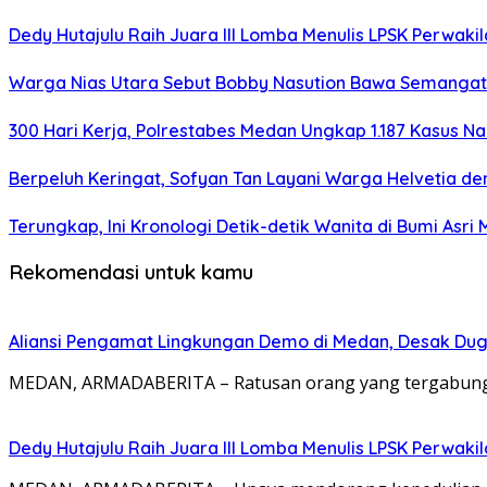
Dedy Hutajulu Raih Juara III Lomba Menulis LPSK Perwak
Warga Nias Utara Sebut Bobby Nasution Bawa Semanga
300 Hari Kerja, Polrestabes Medan Ungkap 1.187 Kasus N
Berpeluh Keringat, Sofyan Tan Layani Warga Helvetia d
Terungkap, Ini Kronologi Detik-detik Wanita di Bumi As
Rekomendasi untuk kamu
Aliansi Pengamat Lingkungan Demo di Medan, Desak Dug
MEDAN, ARMADABERITA – Ratusan orang yang tergabung d
Dedy Hutajulu Raih Juara III Lomba Menulis LPSK Perwak