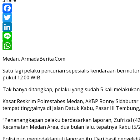
Facebook
Twitter
LinkedIn
Line
WhatsApp
Medan, ArmadaBerita.Com
Satu lagi pelaku pencurian sepesialis kendaraan bermotor 
pukul 12.00 WIB.
Tak hanya ditangkap, pelaku yang sudah 5 kali melakukan
Kasat Reskrim Polrestabes Medan, AKBP Ronny Sidabutar 
tempat tinggalnya di Jalan Datuk Kabu, Pasar III Tembun
“Penanangkapan pelaku berdasarkan laporan, Zufrizal (42
Kecamatan Medan Area, dua bulan lalu, tepatnya Rabu (5/2)
Polisi pun menindaklanjuti laporan itu. Dari hasil peny