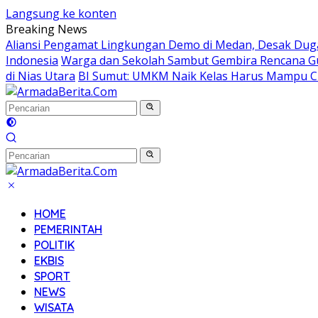
Langsung ke konten
Breaking News
Aliansi Pengamat Lingkungan Demo di Medan, Desak Dug
Indonesia
Warga dan Sekolah Sambut Gembira Rencana Gu
di Nias Utara
BI Sumut: UMKM Naik Kelas Harus Mampu Ci
HOME
PEMERINTAH
POLITIK
EKBIS
SPORT
NEWS
WISATA