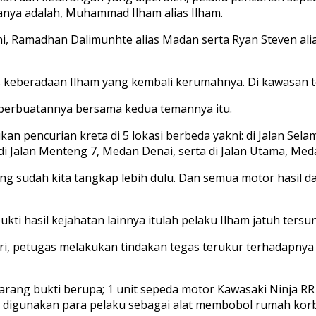
ranya adalah, Muhammad Ilham alias Ilham.
i, Ramadhan Dalimunhte alias Madan serta Ryan Steven alias
s keberadaan Ilham yang kembali kerumahnya. Di kawasan tem
i perbuatannya bersama kedua temannya itu.
 pencurian kreta di 5 lokasi berbeda yakni: di Jalan Sela
 di Jalan Menteng 7, Medan Denai, serta di Jalan Utama, Med
g sudah kita tangkap lebih dulu. Dan semua motor hasil dar
 hasil kejahatan lainnya itulah pelaku Ilham jatuh tersu
ri, petugas melakukan tindakan tegas terukur terhadapnya
rang bukti berupa; 1 unit sepeda motor Kawasaki Ninja RR w
ng digunakan para pelaku sebagai alat membobol rumah kor