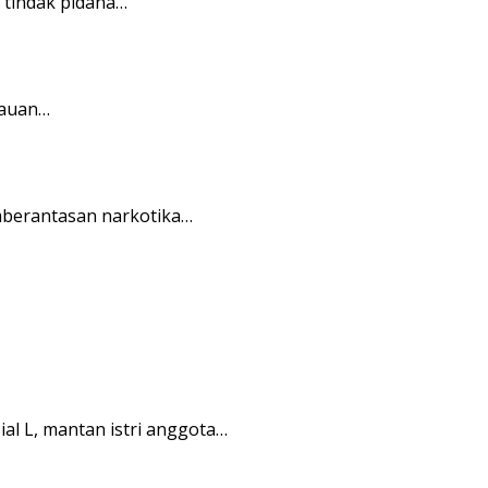
tindak pidana…
lauan…
mberantasan narkotika…
l L, mantan istri anggota…