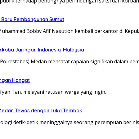
lik terhadap pentingnya perlindungan saksi dan korban 
t Baru Pembangunan Sumut
uhammad Bobby Afif Nasution kembali berkantor di Kepu
arkoba Jaringan Indonesia-Malaysia
(Polrestabes) Medan mencatat capaian signifikan dalam pe
engan Hangat
yan Tan, melayani ratusan warga yang ingin…
ri Medan Tewas dengan Luka Tembak
ogi detik-detik meninggalnya seorang perempuan berinisia