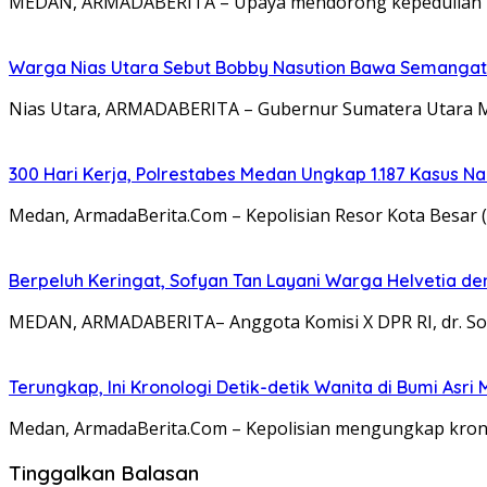
MEDAN, ARMADABERITA – Upaya mendorong kepedulian pub
Warga Nias Utara Sebut Bobby Nasution Bawa Semanga
Nias Utara, ARMADABERITA – Gubernur Sumatera Utara M
300 Hari Kerja, Polrestabes Medan Ungkap 1.187 Kasus N
Medan, ArmadaBerita.Com – Kepolisian Resor Kota Besar 
Berpeluh Keringat, Sofyan Tan Layani Warga Helvetia d
MEDAN, ARMADABERITA– Anggota Komisi X DPR RI, dr. Sof
Terungkap, Ini Kronologi Detik-detik Wanita di Bumi As
Medan, ArmadaBerita.Com – Kepolisian mengungkap kronol
Tinggalkan Balasan