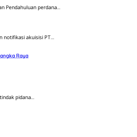
aan Pendahuluan perdana…
otifikasi akuisisi PT…
alangka Raya
tindak pidana…