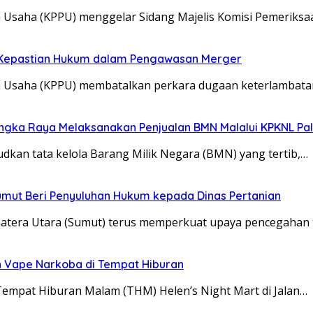
n Usaha (KPPU) menggelar Sidang Majelis Komisi Pemeriks
nya Kepastian Hukum dalam Pengawasan Merger
 Usaha (KPPU) membatalkan perkara dugaan keterlambatan n
langka Raya Melaksanakan Penjualan BMN Malalui KPKNL P
kan tata kelola Barang Milik Negara (BMN) yang tertib,…
umut Beri Penyuluhan Hukum kepada Dinas Pertanian
matera Utara (Sumut) terus memperkuat upaya pencegahan 
gan Vape Narkoba di Tempat Hiburan
mpat Hiburan Malam (THM) Helen’s Night Mart di Jalan…