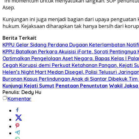
“Ini momentum untuk menyatukan langkah. SOP penuntutan 
Asep.
Kunjungan ini juga menjadi bagian dari upaya penguata
hukum. Kejaksaan diharapkan tak hanya bersih dari korups
Berita Terkait
KPPU Gelar Sidang Perdana Dugaan Keterlambatan Notifi
KPPU Batalkan Perkara Akuisisi iForte, Soroti Penting
Optimalkan Pengelolaan Aset Negara, Bapas Kelas I Pa
Cegah Korupsi demi Perkuat Ketahanan Pangan, Kejati S
Helen’s Night Mart Medan Disegel, Polisi Telusuri Jarin
Buronan Kasus Perlindungan Anak di Siantar Dibekuk Tim 
Kunjungi Kejati Sumut
Penataan Penuntutan
Wakil Jaksa
Penulis: Dedy Hu
Komentar