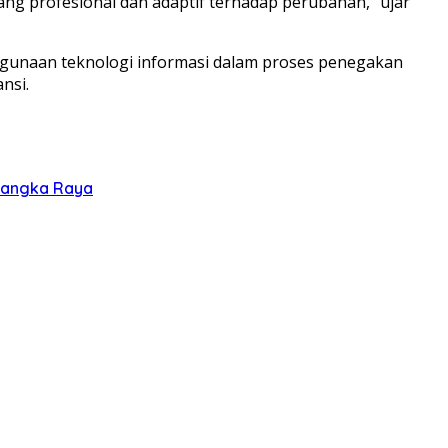
ng profesional dan adaptif terhadap perubahan,” ujar
ggunaan teknologi informasi dalam proses penegakan
nsi.
alangka Raya