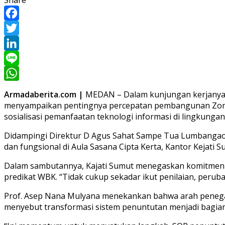
Facebook
Twitter
LinkedIn
Line
WhatsApp
Armadaberita.com |
MEDAN – Dalam kunjungan kerjanya k
menyampaikan pentingnya percepatan pembangunan Zona In
sosialisasi pemanfaatan teknologi informasi di lingkungan
Didampingi Direktur D Agus Sahat Sampe Tua Lumbangaol 
dan fungsional di Aula Sasana Cipta Kerta, Kantor Kejati S
Dalam sambutannya, Kajati Sumut menegaskan komitmen se
predikat WBK. “Tidak cukup sekadar ikut penilaian, peruba
Prof. Asep Nana Mulyana menekankan bahwa arah penega
menyebut transformasi sistem penuntutan menjadi bagian