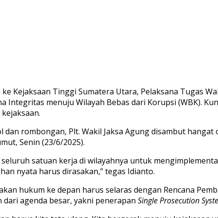
e Kejaksaan Tinggi Sumatera Utara, Pelaksana Tugas Wak
tegritas menuju Wilayah Bebas dari Korupsi (WBK). Kunjun
 kejaksaan.
dan rombongan, Plt. Wakil Jaksa Agung disambut hangat ol
umut, Senin (23/6/2025).
luruh satuan kerja di wilayahnya untuk mengimplementasi
han nyata harus dirasakan,” tegas Idianto.
kan hukum ke depan harus selaras dengan Rencana Pemba
 dari agenda besar, yakni penerapan
Single Prosecution Sys