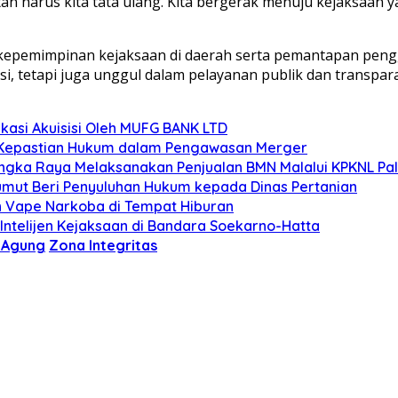
harus kita tata ulang. Kita bergerak menuju kejaksaan ya
n kepemimpinan kejaksaan di daerah serta pemantapan pen
i, tetapi juga unggul dalam pelayanan publik dan transpara
kasi Akuisisi Oleh MUFG BANK LTD
nya Kepastian Hukum dalam Pengawasan Merger
langka Raya Melaksanakan Penjualan BMN Malalui KPKNL P
umut Beri Penyuluhan Hukum kepada Dinas Pertanian
gan Vape Narkoba di Tempat Hiburan
Intelijen Kejaksaan di Bandara Soekarno-Hatta
 Agung
Zona Integritas