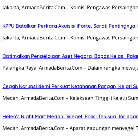
Jakarta, ArmadaBerita.Com – Komisi Pengawas Persainga
KPPU Batalkan Perkara Akuisisi iForte, Soroti Penting
Jakarta, ArmadaBerita.Com – Komisi Pengawas Persaingan
Optimalkan Pengelolaan Aset Negara, Bapas Kelas I Pa
Palangka Raya, ArmadaBerita.Com – Dalam rangka mewujud
Cegah Korupsi demi Perkuat Ketahanan Pangan, Kejati S
Medan, ArmadaBerita.Com – Kejaksaan Tinggi (Kejati) Su
Helen’s Night Mart Medan Disegel, Polisi Telusuri Jarin
Medan, ArmadaBerita.Com – Aparat gabungan menyegel Te