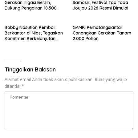
Gerakan Irigasi Bersih,
Samosir, Festival Tao Toba
Dukung Pengairan 18.500
Joujou 2026 Resmi Dimulai
Hektare Lahan di Sei Ular
Bobby Nasution Kembali
GAMKI Pematangsiantar
Berkantor di Nias, Tegaskan
Canangkan Gerakan Tanam
Komitmen Berkelanjutan
2.000 Pohon
Bangun Kepulauan Nias
Tinggalkan Balasan
Alamat email Anda tidak akan dipublikasikan.
Ruas yang wajib
ditandai
*