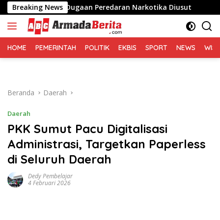
Langsung
dan, Desak Dugaan Peredaran Narkotika Diusut
Breaking News
Sofyan
ke
konten
HOME
PEMERINTAH
POLITIK
EKBIS
SPORT
NEWS
WIS
Beranda
Daerah
Daerah
PKK Sumut Pacu Digitalisasi
Administrasi, Targetkan Paperless
di Seluruh Daerah
Dedy Pembelajar
4 Februari 2026