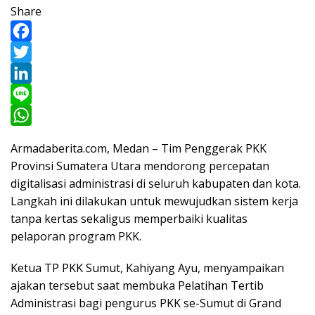
Share
F
a
T
c
w
L
e
i
i
L
b
t
n
i
W
Armadaberita.com, Medan – Tim Penggerak PKK
o
t
k
n
h
Provinsi Sumatera Utara mendorong percepatan
o
e
e
e
a
digitalisasi administrasi di seluruh kabupaten dan kota.
k
r
d
t
Langkah ini dilakukan untuk mewujudkan sistem kerja
tanpa kertas sekaligus memperbaiki kualitas
I
s
pelaporan program PKK.
n
A
p
Ketua TP PKK Sumut, Kahiyang Ayu, menyampaikan
p
ajakan tersebut saat membuka Pelatihan Tertib
Administrasi bagi pengurus PKK se-Sumut di Grand