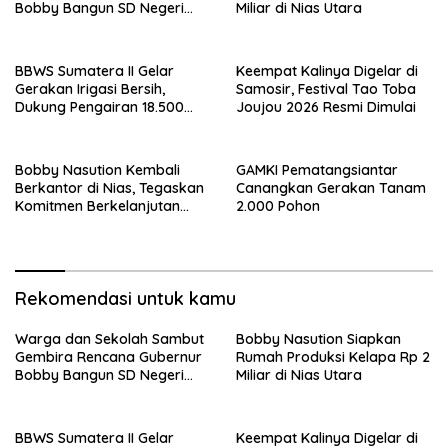
Bobby Bangun SD Negeri
Miliar di Nias Utara
Lasara di Nias Utara
BBWS Sumatera II Gelar
Keempat Kalinya Digelar di
Gerakan Irigasi Bersih,
Samosir, Festival Tao Toba
Dukung Pengairan 18.500
Joujou 2026 Resmi Dimulai
Hektare Lahan di Sei Ular
Bobby Nasution Kembali
GAMKI Pematangsiantar
Berkantor di Nias, Tegaskan
Canangkan Gerakan Tanam
Komitmen Berkelanjutan
2.000 Pohon
Bangun Kepulauan Nias
Rekomendasi untuk kamu
Warga dan Sekolah Sambut
Bobby Nasution Siapkan
Gembira Rencana Gubernur
Rumah Produksi Kelapa Rp 2
Bobby Bangun SD Negeri
Miliar di Nias Utara
Lasara di Nias Utara
BBWS Sumatera II Gelar
Keempat Kalinya Digelar di