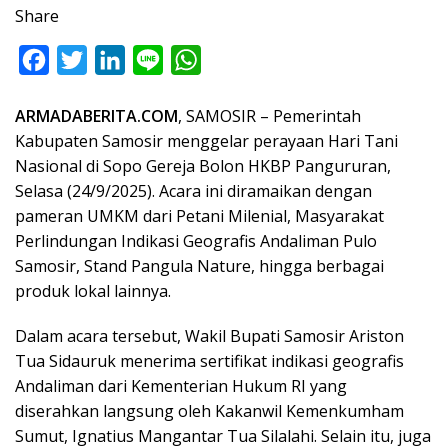
Share
F
T
L
L
W
a
w
i
i
h
ARMADABERITA.COM
, SAMOSIR – Pemerintah
c
i
n
n
a
Kabupaten Samosir menggelar perayaan Hari Tani
e
t
k
e
t
Nasional di Sopo Gereja Bolon HKBP Pangururan,
b
t
e
s
Selasa (24/9/2025). Acara ini diramaikan dengan
o
e
d
A
pameran UMKM dari Petani Milenial, Masyarakat
o
r
I
p
Perlindungan Indikasi Geografis Andaliman Pulo
Samosir, Stand Pangula Nature, hingga berbagai
k
n
p
produk lokal lainnya.
Dalam acara tersebut, Wakil Bupati Samosir Ariston
Tua Sidauruk menerima sertifikat indikasi geografis
Andaliman dari Kementerian Hukum RI yang
diserahkan langsung oleh Kakanwil Kemenkumham
Sumut, Ignatius Mangantar Tua Silalahi. Selain itu, juga