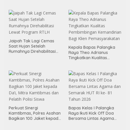
Melalui Aksi Donor Darah
Menggelar Kerja Bakti di
Area Publik Jelang HUT RI
ke-81
Jaipah Tak Lagi Cemas
Saat Hujan Setelah
Kepala Bapas Palangka
Rumahnya Direhabilitasi
Raya Theo Adrianus
Lewat Program RTLH
Tingkatkan Kualitas
Pembimbingan
Kemandirian Bagi Klien
Pemasyarakatan
Perkuat Sinergi
Bapas Kelas I Palangka
Kamtibmas, Polres Asahan
Raya Ikuti Kick Off Doa
Bagikan 100 Jaket kepada
Bersama Lintas Agama
Da’i, Mitra Kamtibmas dan
dan Semarak HUT RI ke- 81
Pelatih Polisi Siswa
Tahun 2026