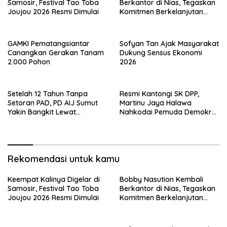
Samosir, Festival Tao Toba
Berkantor di Nias, Tegaskan
Joujou 2026 Resmi Dimulai
Komitmen Berkelanjutan
Bangun Kepulauan Nias
GAMKI Pematangsiantar
Sofyan Tan Ajak Masyarakat
Canangkan Gerakan Tanam
Dukung Sensus Ekonomi
2.000 Pohon
2026
Setelah 12 Tahun Tanpa
Resmi Kantongi SK DPP,
Setoran PAD, PD AIJ Sumut
Martinu Jaya Halawa
Yakin Bangkit Lewat
Nahkodai Pemuda Demokrat
Optimalisasi Aset dan Bisnis
Indonesia Sumatera Utara
Rekomendasi untuk kamu
Keempat Kalinya Digelar di
Bobby Nasution Kembali
Samosir, Festival Tao Toba
Berkantor di Nias, Tegaskan
Joujou 2026 Resmi Dimulai
Komitmen Berkelanjutan
Bangun Kepulauan Nias