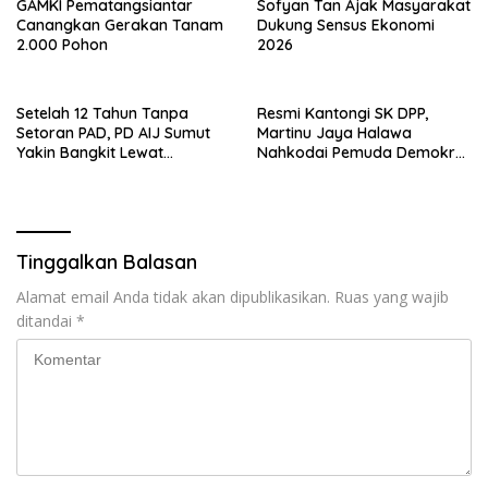
GAMKI Pematangsiantar
Sofyan Tan Ajak Masyarakat
Canangkan Gerakan Tanam
Dukung Sensus Ekonomi
2.000 Pohon
2026
Setelah 12 Tahun Tanpa
Resmi Kantongi SK DPP,
Setoran PAD, PD AIJ Sumut
Martinu Jaya Halawa
Yakin Bangkit Lewat
Nahkodai Pemuda Demokrat
Optimalisasi Aset dan Bisnis
Indonesia Sumatera Utara
Tinggalkan Balasan
Alamat email Anda tidak akan dipublikasikan.
Ruas yang wajib
ditandai
*