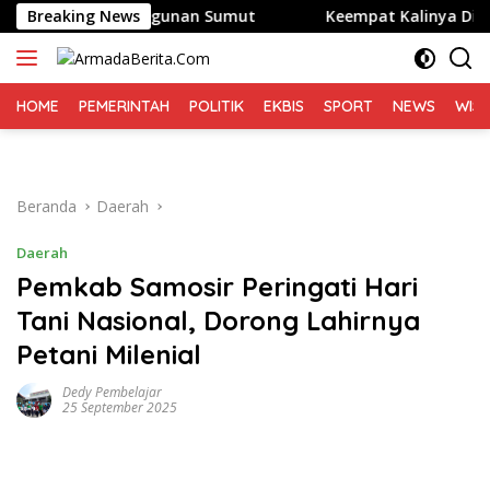
Langsung
 Baru Pembangunan Sumut
Breaking News
Keempat Kalinya Digelar di 
ke
konten
HOME
PEMERINTAH
POLITIK
EKBIS
SPORT
NEWS
WIS
Beranda
Daerah
Daerah
Pemkab Samosir Peringati Hari
Tani Nasional, Dorong Lahirnya
Petani Milenial
Dedy Pembelajar
25 September 2025