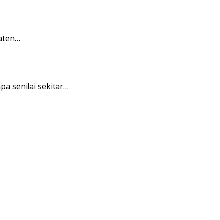
aten…
 senilai sekitar…