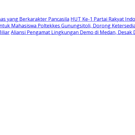
mas yang Berkarakter Pancasila
HUT Ke-1 Partai Rakyat Ind
ntuk Mahasiswa Poltekkes Gunungsitoli, Dorong Ketersedi
iliar
Aliansi Pengamat Lingkungan Demo di Medan, Desak 