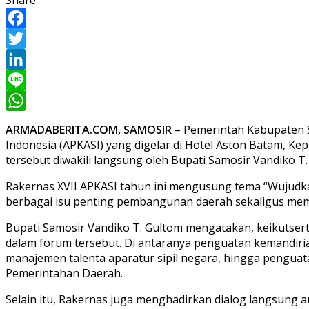
Facebook
Twitter
LinkedIn
Line
WhatsApp
ARMADABERITA.COM, SAMOSIR
– Pemerintah Kabupaten S
Indonesia (APKASI) yang digelar di Hotel Aston Batam, Ke
tersebut diwakili langsung oleh Bupati Samosir Vandiko T.
Rakernas XVII APKASI tahun ini mengusung tema “Wujudka
berbagai isu penting pembangunan daerah sekaligus mem
Bupati Samosir Vandiko T. Gultom mengatakan, keikutsert
dalam forum tersebut. Di antaranya penguatan kemandiria
manajemen talenta aparatur sipil negara, hingga pengu
Pemerintahan Daerah.
Selain itu, Rakernas juga menghadirkan dialog langsung 