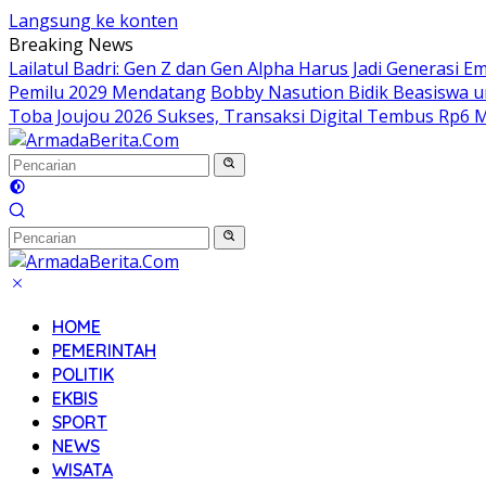
Langsung ke konten
Breaking News
Lailatul Badri: Gen Z dan Gen Alpha Harus Jadi Generasi E
Pemilu 2029 Mendatang
Bobby Nasution Bidik Beasiswa u
Toba Joujou 2026 Sukses, Transaksi Digital Tembus Rp6 M
HOME
PEMERINTAH
POLITIK
EKBIS
SPORT
NEWS
WISATA