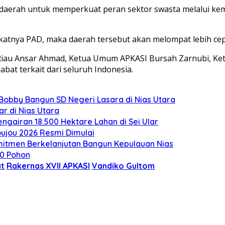
aerah untuk memperkuat peran sektor swasta melalui kemu
katnya PAD, maka daerah tersebut akan melompat lebih cep
 Riau Ansar Ahmad, Ketua Umum APKASI Bursah Zarnubi, Ket
bat terkait dari seluruh Indonesia.
obby Bangun SD Negeri Lasara di Nias Utara
r di Nias Utara
engairan 18.500 Hektare Lahan di Sei Ular
oujou 2026 Resmi Dimulai
mitmen Berkelanjutan Bangun Kepulauan Nias
0 Pohon
at
Rakernas XVII APKASI
Vandiko Gultom