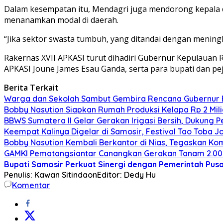
Dalam kesempatan itu, Mendagri juga mendorong kepala d
menanamkan modal di daerah.
“Jika sektor swasta tumbuh, yang ditandai dengan mening
Rakernas XVII APKASI turut dihadiri Gubernur Kepulauan
APKASI Joune James Esau Ganda, serta para bupati dan peja
Berita Terkait
Warga dan Sekolah Sambut Gembira Rencana Gubernur B
Bobby Nasution Siapkan Rumah Produksi Kelapa Rp 2 Milia
BBWS Sumatera II Gelar Gerakan Irigasi Bersih, Dukung P
Keempat Kalinya Digelar di Samosir, Festival Tao Toba J
Bobby Nasution Kembali Berkantor di Nias, Tegaskan Ko
GAMKI Pematangsiantar Canangkan Gerakan Tanam 2.00
Bupati Samosir
Perkuat Sinergi dengan Pemerintah Pus
Penulis: Kawan Sitindaon
Editor: Dedy Hu
Komentar