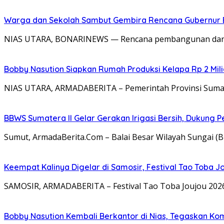
Warga dan Sekolah Sambut Gembira Rencana Gubernur B
NIAS UTARA, BONARINEWS — Rencana pembangunan dan per
Bobby Nasution Siapkan Rumah Produksi Kelapa Rp 2 Milia
NIAS UTARA, ARMADABERITA – Pemerintah Provinsi Sumat
BBWS Sumatera II Gelar Gerakan Irigasi Bersih, Dukung P
Sumut, ArmadaBerita.Com – Balai Besar Wilayah Sungai (B
Keempat Kalinya Digelar di Samosir, Festival Tao Toba J
SAMOSIR, ARMADABERITA – Festival Tao Toba Joujou 2026 
Bobby Nasution Kembali Berkantor di Nias, Tegaskan Ko