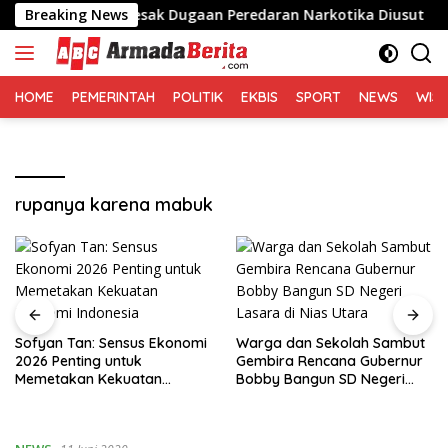
Langsung
o di Medan, Desak Dugaan Peredaran Narkotika Diusut
Breaking News
ke
konten
HOME
PEMERINTAH
POLITIK
EKBIS
SPORT
NEWS
WIS
rupanya karena mabuk
Sofyan Tan: Sensus Ekonomi
Warga dan Sekolah Sambut
2026 Penting untuk
Gembira Rencana Gubernur
Memetakan Kekuatan
Bobby Bangun SD Negeri
Ekonomi Indonesia
Lasara di Nias Utara