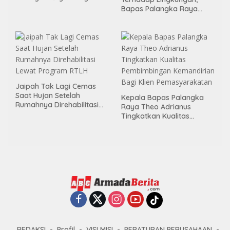
Momen Kemerdekaan
Bapas Palangka Raya
Melalui Aksi Donor Darah
Menggelar Kerja Bakti di
Area Publik Jelang HUT RI
ke-81
Jaipah Tak Lagi Cemas
Saat Hujan Setelah
Kepala Bapas Palangka
Rumahnya Direhabilitasi
Raya Theo Adrianus
Lewat Program RTLH
Tingkatkan Kualitas
Pembimbingan
Kemandirian Bagi Klien
Pemasyarakatan
REDAKSI
Profil
VISI MISI
PERATURAN PERUSAHAAN