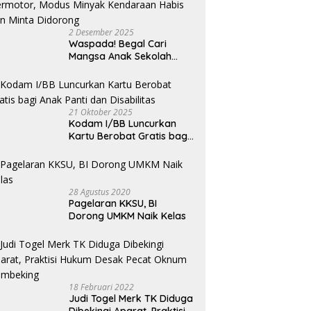
B
L
2 Desember 2025
Waspada! Begal Cari
Mangsa Anak Sekolah
Bermotor, Modus Minyak
Kendaraan Habis dan
Minta Didorong
21 Oktober 2025
Kodam I/BB Luncurkan
Kartu Berobat Gratis bagi
Anak Panti dan Disabilitas
28 Agustus 2020
Pagelaran KKSU, BI
Dorong UMKM Naik Kelas
18 Februari 2022
Judi Togel Merk TK Diduga