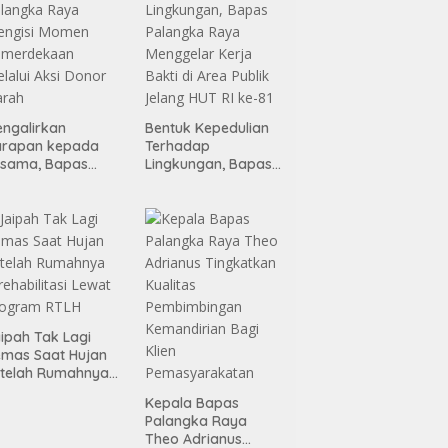
ngalirkan
Bentuk Kepedulian
arapan kepada
Terhadap
esama, Bapas
Lingkungan, Bapas
alangka Raya
Palangka Raya
engisi Momen
Menggelar Kerja
emerdekaan
Bakti di Area Publik
lalui Aksi Donor
Jelang HUT RI ke-81
arah
ipah Tak Lagi
mas Saat Hujan
telah Rumahnya
rehabilitasi Lewat
Kepala Bapas
rogram RTLH
Palangka Raya
Theo Adrianus