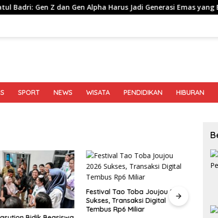
 Z dan Gen Alpha Harus Jadi Generasi Emas yang Berkarakter Pan
IS
SPORT
NEWS
WISATA
PENDIDIKAN
HIBURAN
B
Festival Tao Toba Joujou 2026
Alian
Sukses, Transaksi Digital
Demo
Tembus Rp6 Miliar
Pered
sution Bidik Beasiswa