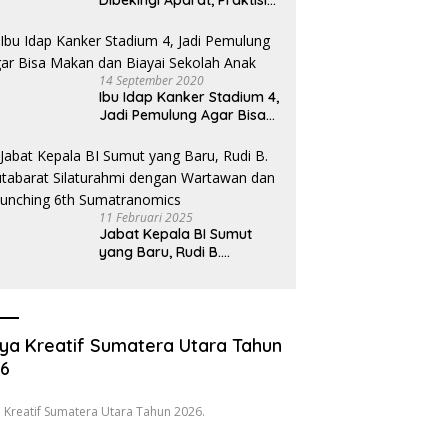
Dibekingi Aparat, Praktisi
Hukum Desak Pecat
Oknum Pembeking
14 September 2020
Ibu Idap Kanker Stadium 4,
Jadi Pemulung Agar Bisa
Makan dan Biayai Sekolah
Anak
11 Februari 2025
Jabat Kepala BI Sumut
yang Baru, Rudi B.
Hutabarat Silaturahmi
dengan Wartawan dan
Launching 6th
Sumatranomics
ya Kreatif Sumatera Utara Tahun
26
 Kreatif Sumatera Utara Tahun 2026.