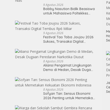
9 Agustus 2026
Bobby Nasution Bidik Beasiswa
untuk Mahasiswa Poltekkes
Gunungsitoli, Dorong
Ketersediaan Tenaga
Kesehatan di Kepulauan Nias
Me
9 Agustus 2026
H
Festival Tao Toba Joujou 2026
S
Sukses, Transaksi Digital
P
Tembus Rp6 Miliar
M
K
Me
8 Agustus 2026
D
Aliansi Pengamat Lingkungan
Demo di Medan, Desak Dugaan
Peredaran Narkotika Diusut
Ja
Ce
8 Agustus 2026
Se
Sofyan Tan: Sensus Ekonomi
Di
2026 Penting untuk Memetakan
P
Kekuatan Ekonomi Indonesia