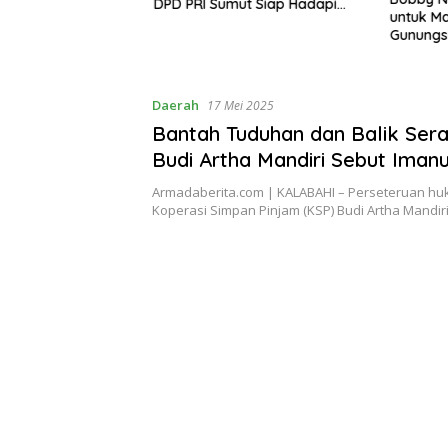
DPD PRI Sumut Siap Hadapi
 Jadi Generasi
untuk Ma
Pemilu 2029 Mendatang
Berkarakter
Gunungsi
Ketersed
Kesehata
Daerah
17 Mei 2025
Bantah Tuduhan dan Balik Ser
Budi Artha Mandiri Sebut Iman
Manikari yang Rugikan Koperas
Armadaberita.com | KALABAHI – Perseteruan hu
Koperasi Simpan Pinjam (KSP) Budi Artha Mandi