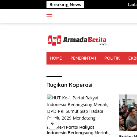
Langsung
Breaking News
Lailatul Badri: Gen
ke
konten
HOME
PEMERINTAH
POLITIK
EKB
Rugikan Koperasi
HUT Ke-1 Partai Rakyat
Indonesia Berlangsung Meriah,
ri: Gen Z dan Gen
Bobby Na