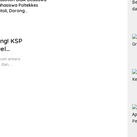
hasiswa Poltekkes
toli, Dorong
iaan Tenaga
n di Kepulauan Nias
ang! KSP
uel
i
kum antara
ri dan…