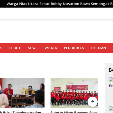
 Utara Sebut Bobby Nasution Bawa Semangat Baru Pembangu
IS
SPORT
NEWS
WISATA
PENDIDIKAN
HIBURAN
B
uku Tionghoa Medan,
Sutarto Minta Banteng Sumut
Meng