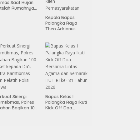
mas Saat Hujan
telah Rumahnya
rehabilitasi Lewat
Kepala Bapas
rogram RTLH
Palangka Raya
Theo Adrianus
Tingkatkan Kualitas
Pembimbingan
Kemandirian Bagi
Klien
Pemasyarakatan
rkuat Sinergi
Bapas Kelas I
mtibmas, Polres
Palangka Raya Ikuti
ahan Bagikan 100
Kick Off Doa
ket kepada Da’i,
Bersama Lintas
tra Kamtibmas
Agama dan
n Pelatih Polisi
Semarak HUT RI ke-
swa
81 Tahun 2026