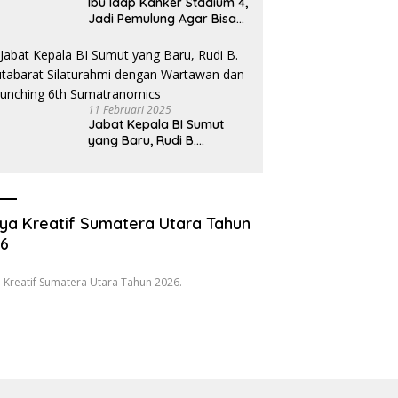
Ibu Idap Kanker Stadium 4,
Jadi Pemulung Agar Bisa
Makan dan Biayai Sekolah
Anak
11 Februari 2025
Jabat Kepala BI Sumut
yang Baru, Rudi B.
Hutabarat Silaturahmi
dengan Wartawan dan
Launching 6th
Sumatranomics
ya Kreatif Sumatera Utara Tahun
26
 Kreatif Sumatera Utara Tahun 2026.