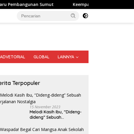
nan Sumut
Keempat Kalinya Digelar di Samosir, Festiva
ADVETORIAL
GLOBAL
LAINNYA
erita Terpopuler
15 November 2023
Melodi Kasih Ibu, “Dideng-
dideng” Sebuah
Perjalanan Nostalgia
alirkan Harapan kepada
KPPU Gelar Sidang Perdana
K