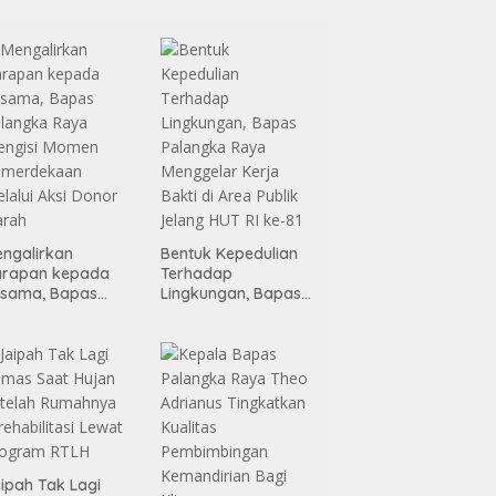
ngalirkan
Bentuk Kepedulian
arapan kepada
Terhadap
esama, Bapas
Lingkungan, Bapas
alangka Raya
Palangka Raya
engisi Momen
Menggelar Kerja
emerdekaan
Bakti di Area Publik
lalui Aksi Donor
Jelang HUT RI ke-81
arah
ipah Tak Lagi