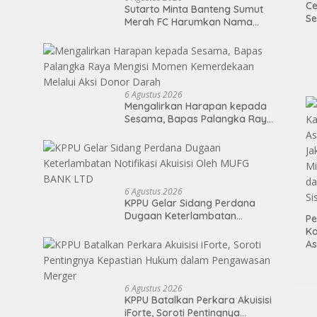
Ce
Sutarto Minta Banteng Sumut
Se
Merah FC Harumkan Nama
Di
Sumatera Utara di Soekarno
P
Cup 2026
6 Agustus 2026
Mengalirkan Harapan kepada
Sesama, Bapas Palangka Raya
Mengisi Momen Kemerdekaan
Melalui Aksi Donor Darah
6 Agustus 2026
KPPU Gelar Sidang Perdana
Dugaan Keterlambatan
Pe
Notifikasi Akuisisi Oleh MUFG
Ka
BANK LTD
As
Ja
Mi
da
6 Agustus 2026
Si
KPPU Batalkan Perkara Akuisisi
iForte, Soroti Pentingnya