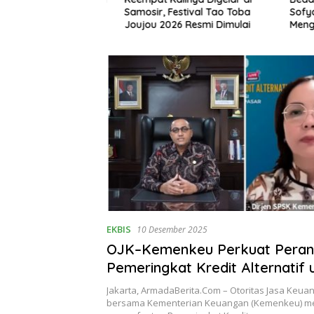
awa Semangat Baru
Samosir, Festival Tao Toba
Sofyan T
an Sumut
Joujou 2026 Resmi Dimulai
Mengena
EKBIS
10 Desember 2025
OJK–Kemenkeu Perkuat Peran
Pemeringkat Kredit Alternatif 
Dorong Inklusi Pembiayaan 
Jakarta, ArmadaBerita.Com – Otoritas Jasa Keuan
bersama Kementerian Keuangan (Kemenkeu) m