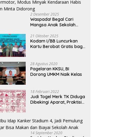
ma, Bapas Palangka Raya
Dugaan Keterlambatan
iF
isi Momen Kemerdekaan
Notifikasi Akuisisi Oleh MUFG
K
2 Desember 2025
ui Aksi Donor Darah
BANK LTD
P
Waspada! Begal Cari
Mangsa Anak Sekolah
Bermotor, Modus Minyak
Kendaraan Habis dan
21 Oktober 2025
Kodam I/BB Luncurkan
Minta Didorong
Kartu Berobat Gratis bagi
Anak Panti dan Disabilitas
28 Agustus 2020
Pagelaran KKSU, BI
Dorong UMKM Naik Kelas
18 Februari 2022
Judi Togel Merk TK Diduga
Dibekingi Aparat, Praktisi
Hukum Desak Pecat
Oknum Pembeking
14 September 2020