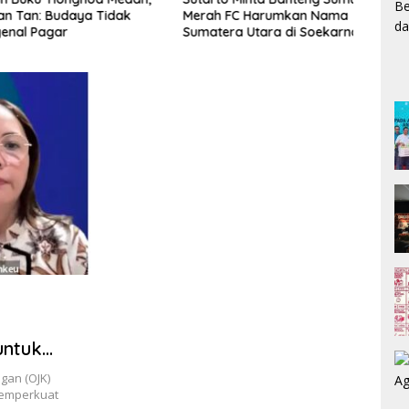
an: Budaya Tidak
Merah FC Harumkan Nama
Sesa
l Pagar
Sumatera Utara di Soekarno
Meng
Cup 2026
Melal
untuk
UMKM
gan (OJK)
emperkuat