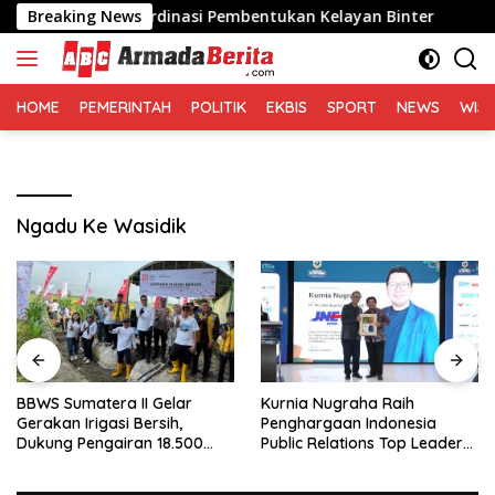
Langsung
 dan Koordinasi Pembentukan Kelayan Binter
Breaking News
BBWS Sumat
ke
konten
HOME
PEMERINTAH
POLITIK
EKBIS
SPORT
NEWS
WIS
Ngadu Ke Wasidik
BBWS Sumatera II Gelar
Kurnia Nugraha Raih
Gerakan Irigasi Bersih,
Penghargaan Indonesia
Dukung Pengairan 18.500
Public Relations Top Leader
Hektare Lahan di Sei Ular
2026