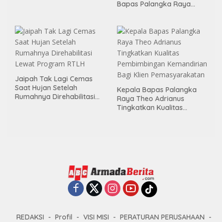
Momen Kemerdekaan
Bapas Palangka Raya
Melalui Aksi Donor Darah
Menggelar Kerja Bakti di
Area Publik Jelang HUT RI
ke-81
Jaipah Tak Lagi Cemas
Saat Hujan Setelah
Kepala Bapas Palangka
Rumahnya Direhabilitasi
Raya Theo Adrianus
Lewat Program RTLH
Tingkatkan Kualitas
Pembimbingan
Kemandirian Bagi Klien
Pemasyarakatan
REDAKSI
Profil
VISI MISI
PERATURAN PERUSAHAAN