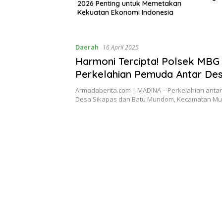
dan, Desak Dugaan
2026 Penting untuk Memetakan
Lasara d
arkotika Diusut
Kekuatan Ekonomi Indonesia
Daerah
16 April 2025
Harmoni Tercipta! Polsek MBG
Perkelahian Pemuda Antar De
Pihak Berdamai
Armadaberita.com | MADINA – Perkelahian anta
Desa Sikapas dan Batu Mundom, Kecamatan M