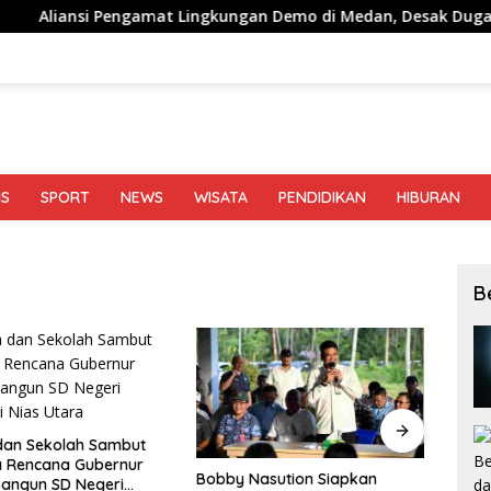
engamat Lingkungan Demo di Medan, Desak Dugaan Peredaran N
IS
SPORT
NEWS
WISATA
PENDIDIKAN
HIBURAN
B
an Sekolah Sambut
BI Su
 Rencana Gubernur
Harus
Bobby Nasution Siapkan
angun SD Negeri
Tamb