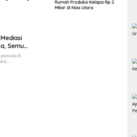
Rumah Produksi Kelapa Rp 2
i Nias Utara
Eksp
Miliar di Nias Utara
 Mediasi
sa, Semua
r pemuda di
uara…