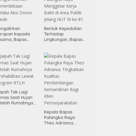
ngalirkan
Bentuk Kepedulian
arapan kepada
Terhadap
esama, Bapas
Lingkungan, Bapas
alangka Raya
Palangka Raya
engisi Momen
Menggelar Kerja
emerdekaan
Bakti di Area Publik
lalui Aksi Donor
Jelang HUT RI ke-81
arah
ipah Tak Lagi
mas Saat Hujan
telah Rumahnya
rehabilitasi Lewat
Kepala Bapas
rogram RTLH
Palangka Raya
Theo Adrianus
Tingkatkan Kualitas
Pembimbingan