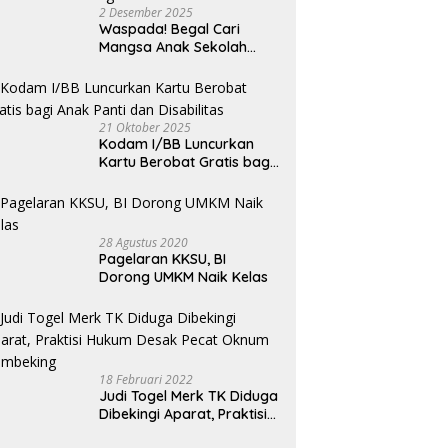
or
2 Desember 2025
Waspada! Begal Cari
Mangsa Anak Sekolah
Bermotor, Modus Minyak
Kendaraan Habis dan
Minta Didorong
21 Oktober 2025
Kodam I/BB Luncurkan
Kartu Berobat Gratis bagi
Anak Panti dan Disabilitas
28 Agustus 2020
Pagelaran KKSU, BI
Dorong UMKM Naik Kelas
18 Februari 2022
Judi Togel Merk TK Diduga
Dibekingi Aparat, Praktisi
Hukum Desak Pecat