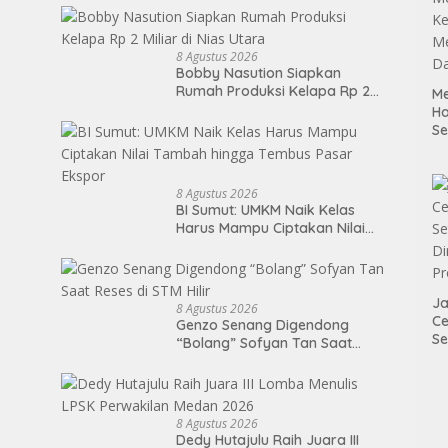
Lasara di Nias Utara
8 Agustus 2026
Bobby Nasution Siapkan
Rumah Produksi Kelapa Rp 2
Me
Miliar di Nias Utara
H
S
P
M
K
8 Agustus 2026
Me
BI Sumut: UMKM Naik Kelas
D
Harus Mampu Ciptakan Nilai
Tambah hingga Tembus Pasar
Ekspor
Ja
8 Agustus 2026
Ce
Genzo Senang Digendong
Se
“Bolang” Sofyan Tan Saat
Di
Reses di STM Hilir
P
8 Agustus 2026
Dedy Hutajulu Raih Juara III