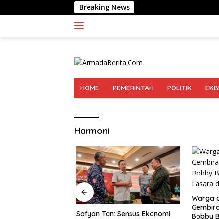
Langsung
Breaking News
Aliansi P
ke
konten
HOME
PEMERINTAH
POLITIK
EKB
Harmoni
Warga d
Gembira
gamat Lingkungan
Sofyan Tan: Sensus Ekonomi
Bobby B