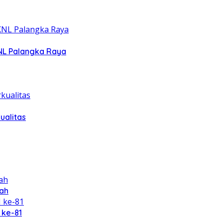
NL Palangka Raya
ualitas
ah
 ke-81