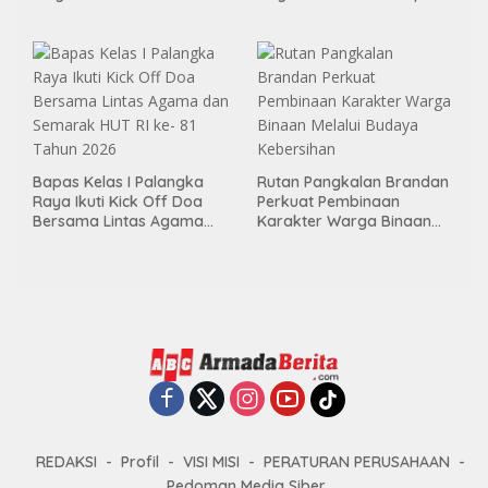
Pembimbingan
Da’i, Mitra Kamtibmas dan
Kemandirian Bagi Klien
Pelatih Polisi Siswa
Pemasyarakatan
Bapas Kelas I Palangka
Rutan Pangkalan Brandan
Raya Ikuti Kick Off Doa
Perkuat Pembinaan
Bersama Lintas Agama
Karakter Warga Binaan
dan Semarak HUT RI ke- 81
Melalui Budaya Kebersihan
Tahun 2026
REDAKSI
Profil
VISI MISI
PERATURAN PERUSAHAAN
Pedoman Media Siber