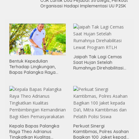
OJK Lantik Dua Pejabat Strategis, Perkuat
Organisasi Hadapi Implementasi UU P2SK
Jaipah Tak Lagi Cemas
Bentuk Kepedulian
Saat Hujan Setelah
Terhadap Lingkungan,
Rumahnya Direhabilitasi
Bapas Palangka Raya
Lewat Program RTLH
Menggelar Kerja Bakti di
Area Publik Jelang HUT RI
ke-81
Kepala Bapas Palangka
Perkuat Sinergi
Raya Theo Adrianus
Kamtibmas, Polres Asahan
Tingkatkan Kualitas
Bagikan 100 Jaket kepada