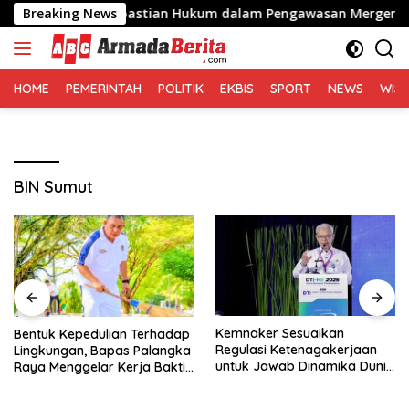
Langsung
i Pentingnya Kepastian Hukum dalam Pengawasan Merger
Breaking News
ke
konten
HOME
PEMERINTAH
POLITIK
EKBIS
SPORT
NEWS
WIS
BIN Sumut
Kemnaker Sesuaikan
Bentuk Kepedulian Terhadap
Regulasi Ketenagakerjaan
Lingkungan, Bapas Palangka
untuk Jawab Dinamika Dunia
Raya Menggelar Kerja Bakti
Kerja
di Area Publik Jelang HUT RI
ke-81