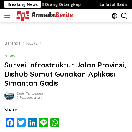
Langsung
erebek, 3 Orang Ditangkap
Breaking News
Lailatul Badri: Gen Z dan 
ke
konten
Beranda
NEWS
NEWS
Survei Infrastruktur Jalan Provinsi,
Dishub Sumut Gunakan Aplikasi
Simantan Gadis
Dedy Pembelajar
1 Februari 2024
Share
F
T
L
L
W
a
w
i
i
h