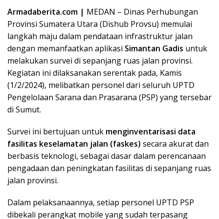
Armadaberita.com |
MEDAN – Dinas Perhubungan
c
i
n
n
a
Provinsi Sumatera Utara (Dishub Provsu) memulai
e
t
k
e
t
langkah maju dalam pendataan infrastruktur jalan
b
t
e
s
dengan memanfaatkan aplikasi
Simantan
Gadis
untuk
o
e
d
A
melakukan survei di sepanjang ruas jalan provinsi.
o
r
I
p
Kegiatan ini dilaksanakan serentak pada, Kamis
(1/2/2024), melibatkan personel dari seluruh UPTD
k
n
p
Pengelolaan Sarana dan Prasarana (PSP) yang tersebar
di Sumut.
Survei ini bertujuan untuk
menginventarisasi data
fasilitas keselamatan jalan (faskes)
secara akurat dan
berbasis teknologi, sebagai dasar dalam perencanaan
pengadaan dan peningkatan fasilitas di sepanjang ruas
jalan provinsi.
Dalam pelaksanaannya, setiap personel UPTD PSP
dibekali perangkat mobile yang sudah terpasang