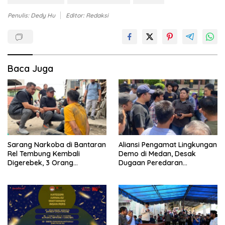
Penulis: Dedy Hu
Editor: Redaksi
Baca Juga
Sarang Narkoba di Bantaran
Aliansi Pengamat Lingkungan
Rel Tembung Kembali
Demo di Medan, Desak
Digerebek, 3 Orang
Dugaan Peredaran
Ditangkap
Narkotika Diusut