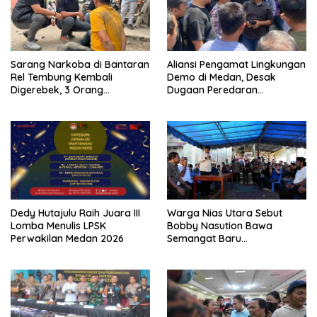
Sarang Narkoba di Bantaran
Aliansi Pengamat Lingkungan
Rel Tembung Kembali
Demo di Medan, Desak
Digerebek, 3 Orang
Dugaan Peredaran
Ditangkap
Narkotika Diusut
Dedy Hutajulu Raih Juara III
Warga Nias Utara Sebut
Lomba Menulis LPSK
Bobby Nasution Bawa
Perwakilan Medan 2026
Semangat Baru
Pembangunan Sumut