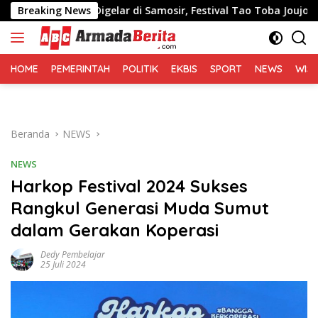
Langsung
linya Digelar di Samosir, Festival Tao Toba Joujou 2026 Resmi 
Breaking News
ke
konten
HOME
PEMERINTAH
POLITIK
EKBIS
SPORT
NEWS
WIS
Beranda
NEWS
NEWS
Harkop Festival 2024 Sukses
Rangkul Generasi Muda Sumut
dalam Gerakan Koperasi
Dedy Pembelajar
25 Juli 2024