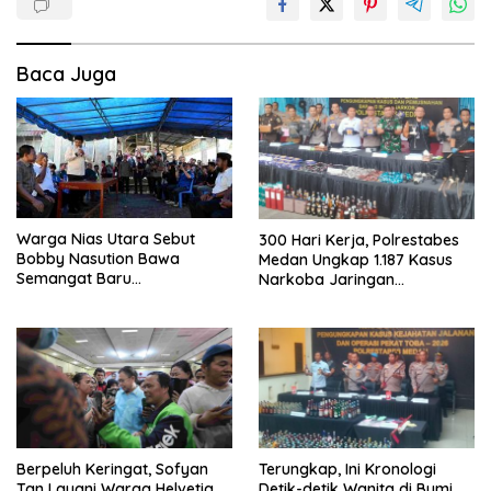
Baca Juga
Warga Nias Utara Sebut
300 Hari Kerja, Polrestabes
Bobby Nasution Bawa
Medan Ungkap 1.187 Kasus
Semangat Baru
Narkoba Jaringan
Pembangunan Sumut
Indonesia-Malaysia
Berpeluh Keringat, Sofyan
Terungkap, Ini Kronologi
Tan Layani Warga Helvetia
Detik-detik Wanita di Bumi