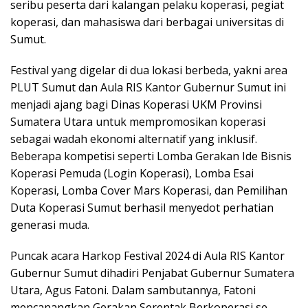
o
r
I
p
seribu peserta dari kalangan pelaku koperasi, pegiat
koperasi, dan mahasiswa dari berbagai universitas di
k
n
p
Sumut.
Festival yang digelar di dua lokasi berbeda, yakni area
PLUT Sumut dan Aula RIS Kantor Gubernur Sumut ini
menjadi ajang bagi Dinas Koperasi UKM Provinsi
Sumatera Utara untuk mempromosikan koperasi
sebagai wadah ekonomi alternatif yang inklusif.
Beberapa kompetisi seperti Lomba Gerakan Ide Bisnis
Koperasi Pemuda (Login Koperasi), Lomba Esai
Koperasi, Lomba Cover Mars Koperasi, dan Pemilihan
Duta Koperasi Sumut berhasil menyedot perhatian
generasi muda.
Puncak acara Harkop Festival 2024 di Aula RIS Kantor
Gubernur Sumut dihadiri Penjabat Gubernur Sumatera
Utara, Agus Fatoni. Dalam sambutannya, Fatoni
mencanangkan Gerakan Serentak Berkoperasi se-