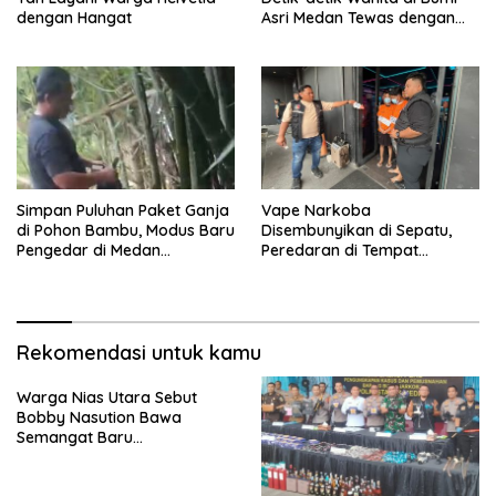
dengan Hangat
Asri Medan Tewas dengan
Luka Tembak
Simpan Puluhan Paket Ganja
Vape Narkoba
di Pohon Bambu, Modus Baru
Disembunyikan di Sepatu,
Pengedar di Medan
Peredaran di Tempat
Terbongkar
Hiburan Malam di Medan
Terendus
Rekomendasi untuk kamu
Warga Nias Utara Sebut
Bobby Nasution Bawa
Semangat Baru
Pembangunan Sumut