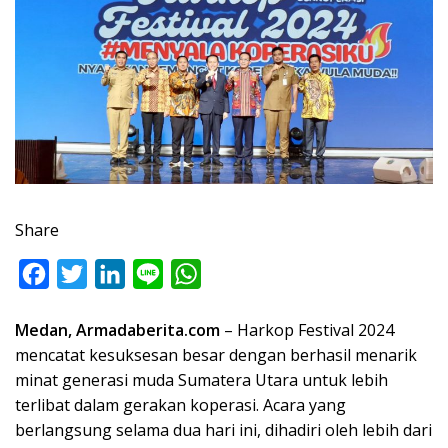
Share
F
T
L
L
W
a
w
i
i
h
Medan, Armadaberita.com
– Harkop Festival 2024
c
i
n
n
a
mencatat kesuksesan besar dengan berhasil menarik
e
t
k
e
t
minat generasi muda Sumatera Utara untuk lebih
b
t
e
s
terlibat dalam gerakan koperasi. Acara yang
o
e
d
A
berlangsung selama dua hari ini, dihadiri oleh lebih dari