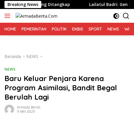
Langsung
ek, 3 Orang Ditangkap
Breaking News
Lailatul Badri: Gen Z dan Gen A
ke
konten
HOME
PEMERINTAH
POLITIK
EKBIS
SPORT
NEWS
WIS
Beranda
NEWS
NEWS
Baru Keluar Penjara Karena
Program Asimilasi, Bandit Begal
Berulah Lagi
Armada Berita
9 Mei 2020