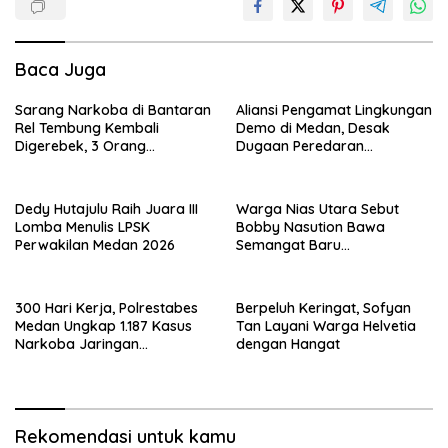
Baca Juga
Sarang Narkoba di Bantaran
Aliansi Pengamat Lingkungan
Rel Tembung Kembali
Demo di Medan, Desak
Digerebek, 3 Orang
Dugaan Peredaran
Ditangkap
Narkotika Diusut
Dedy Hutajulu Raih Juara III
Warga Nias Utara Sebut
Lomba Menulis LPSK
Bobby Nasution Bawa
Perwakilan Medan 2026
Semangat Baru
Pembangunan Sumut
300 Hari Kerja, Polrestabes
Berpeluh Keringat, Sofyan
Medan Ungkap 1.187 Kasus
Tan Layani Warga Helvetia
Narkoba Jaringan
dengan Hangat
Indonesia-Malaysia
Rekomendasi untuk kamu