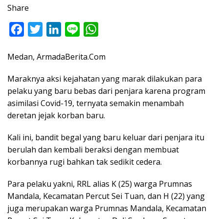
Share
F
T
L
L
W
a
w
i
i
h
Medan, ArmadaBerita.Com
c
i
n
n
a
e
t
k
e
t
Maraknya aksi kejahatan yang marak dilakukan para
b
t
e
s
pelaku yang baru bebas dari penjara karena program
o
e
d
A
asimilasi Covid-19, ternyata semakin menambah
deretan jejak korban baru.
o
r
I
p
k
n
p
Kali ini, bandit begal yang baru keluar dari penjara itu
berulah dan kembali beraksi dengan membuat
korbannya rugi bahkan tak sedikit cedera.
Para pelaku yakni, RRL alias K (25) warga Prumnas
Mandala, Kecamatan Percut Sei Tuan, dan H (22) yang
juga merupakan warga Prumnas Mandala, Kecamatan