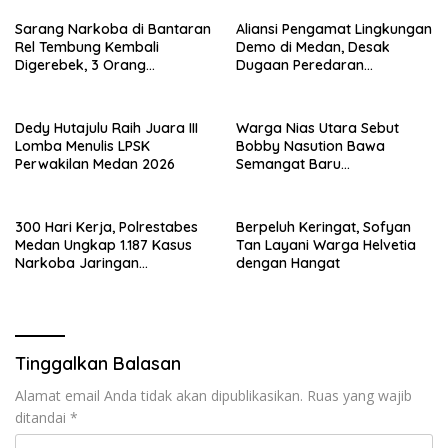
Sarang Narkoba di Bantaran
Aliansi Pengamat Lingkungan
Rel Tembung Kembali
Demo di Medan, Desak
Digerebek, 3 Orang
Dugaan Peredaran
Ditangkap
Narkotika Diusut
Dedy Hutajulu Raih Juara III
Warga Nias Utara Sebut
Lomba Menulis LPSK
Bobby Nasution Bawa
Perwakilan Medan 2026
Semangat Baru
Pembangunan Sumut
300 Hari Kerja, Polrestabes
Berpeluh Keringat, Sofyan
Medan Ungkap 1.187 Kasus
Tan Layani Warga Helvetia
Narkoba Jaringan
dengan Hangat
Indonesia-Malaysia
Tinggalkan Balasan
Alamat email Anda tidak akan dipublikasikan.
Ruas yang wajib
ditandai
*