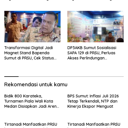
Masyarakat
Masyarakat
Transformasi Digital Jadi
DP3AKB Sumut Sosialisasi
Magnet Stand Bapenda
SAPA 129 di PRSU, Perluas
Sumut di PRSU, Cek Status
Akses Perlindungan
Pajak Kendaraan Kini
Perempuan dan Anak
Hitungan Detik
Rekomendasi untuk kamu
Bidik 800 Karateka,
BPS Sumut: Inflasi Juli 2026
Turnamen Piala Wali Kota
Tetap Terkendali, NTP dan
Medan Disiapkan Jadi Arena
Kinerja Ekspor Menguat
Seleksi Atlet Masa Depan
Tirtanadi Manfaatkan PRSU
Tirtanadi Manfaatkan PRSU