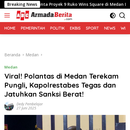
Langsung
Medan Minta Proyek 9 Ruko Wins Square di Medan Dihentikan
Breaking News
ke
konten
HOME
PEMERINTAH
POLITIK
EKBIS
SPORT
NEWS
WIS
Beranda
Medan
Medan
Viral! Polantas di Medan Terekam
Pungli, Kapolrestabes Tegas dan
Jatuhkan Sanksi Berat!
Dedy Pembelajar
27 Juni 2025