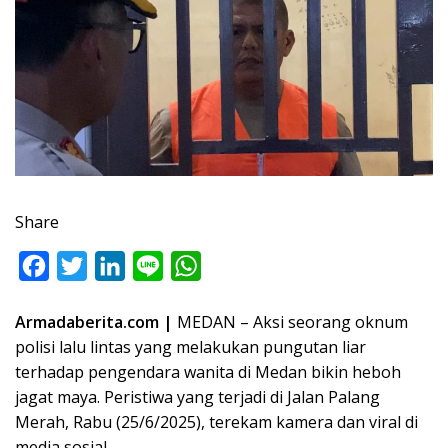
Share
F
T
L
L
W
a
w
i
i
h
Armadaberita.com |
MEDAN – Aksi seorang oknum
c
i
n
n
a
polisi lalu lintas yang melakukan pungutan liar
e
t
k
e
t
terhadap pengendara wanita di Medan bikin heboh
b
t
e
s
jagat maya. Peristiwa yang terjadi di Jalan Palang
o
e
d
A
Merah, Rabu (25/6/2025), terekam kamera dan viral di
o
r
I
p
media sosial.