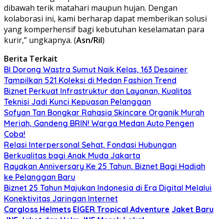
dibawah terik matahari maupun hujan. Dengan
kolaborasi ini, kami berharap dapat memberikan solusi
yang komperhensif bagi kebutuhan keselamatan para
kurir,” ungkapnya. (
Asn/Ril
)
Berita Terkait
BI Dorong Wastra Sumut Naik Kelas, 163 Desainer
Tampilkan 521 Koleksi di Medan Fashion Trend
Biznet Perkuat Infrastruktur dan Layanan, Kualitas
Teknisi Jadi Kunci Kepuasan Pelanggan
Sofyan Tan Bongkar Rahasia Skincare Organik Murah
Meriah, Gandeng BRIN! Warga Medan Auto Pengen
Coba!
Relasi Interpersonal Sehat, Fondasi Hubungan
Berkualitas bagi Anak Muda Jakarta
Rayakan Anniversary Ke 25 Tahun, Biznet Bagi Hadiah
ke Pelanggan Baru
Biznet 25 Tahun Majukan Indonesia di Era Digital Melalui
Konektivitas Jaringan Internet
Cargloss Helmets
EIGER Tropical Adventure
Jaket Baru