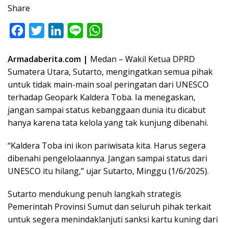
Share
F
T
L
L
W
a
w
i
i
h
Armadaberita.com |
Medan – Wakil Ketua DPRD
c
i
n
n
a
Sumatera Utara, Sutarto, mengingatkan semua pihak
e
t
k
e
t
untuk tidak main-main soal peringatan dari UNESCO
b
t
e
s
terhadap Geopark Kaldera Toba. Ia menegaskan,
o
e
d
A
jangan sampai status kebanggaan dunia itu dicabut
o
r
I
p
hanya karena tata kelola yang tak kunjung dibenahi.
k
n
p
“Kaldera Toba ini ikon pariwisata kita. Harus segera
dibenahi pengelolaannya. Jangan sampai status dari
UNESCO itu hilang,” ujar Sutarto, Minggu (1/6/2025).
Sutarto mendukung penuh langkah strategis
Pemerintah Provinsi Sumut dan seluruh pihak terkait
untuk segera menindaklanjuti sanksi kartu kuning dari