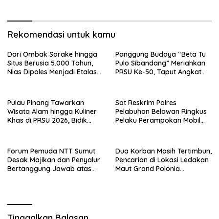
Ledakan Grand Polonia
Rekomendasi untuk kamu
Dari Ombak Sorake hingga
Panggung Budaya “Beta Tu
Situs Berusia 5.000 Tahun,
Pulo Sibandang” Meriahkan
Nias Dipoles Menjadi Etalase
PRSU Ke-50, Taput Angkat
Pariwisata Sumatera
Pulau Sibandang sebagai
Ikon Wisata Budaya Danau
Toba
Pulau Pinang Tawarkan
Sat Reskrim Polres
Wisata Alam hingga Kuliner
Pelabuhan Belawan Ringkus
Khas di PRSU 2026, Bidik
Pelaku Perampokan Mobil
Wisatawan Sumut
Box JNT Express, Dua Rekan
Masih Diburu
Forum Pemuda NTT Sumut
Dua Korban Masih Tertimbun,
Desak Majikan dan Penyalur
Pencarian di Lokasi Ledakan
Bertanggung Jawab atas
Maut Grand Polonia
Tewasnya ART Korban
Berlangsung Dramatis
Ledakan Grand Polonia
Tinggalkan Balasan