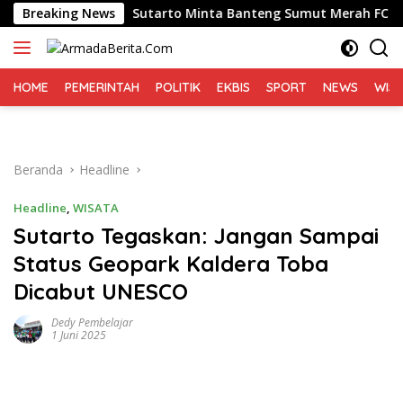
Langsung
gar
Breaking News
Sutarto Minta Banteng Sumut Merah FC Harumkan 
ke
konten
HOME
PEMERINTAH
POLITIK
EKBIS
SPORT
NEWS
WIS
Beranda
Headline
Headline
,
WISATA
Sutarto Tegaskan: Jangan Sampai
Status Geopark Kaldera Toba
Dicabut UNESCO
Dedy Pembelajar
1 Juni 2025