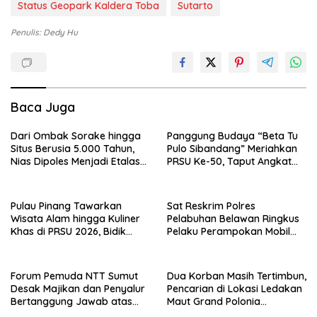
Status Geopark Kaldera Toba
Sutarto
Penulis: Dedy Hu
Baca Juga
Dari Ombak Sorake hingga
Panggung Budaya “Beta Tu
Situs Berusia 5.000 Tahun,
Pulo Sibandang” Meriahkan
Nias Dipoles Menjadi Etalase
PRSU Ke-50, Taput Angkat
Pariwisata Sumatera
Pulau Sibandang sebagai
Ikon Wisata Budaya Danau
Toba
Pulau Pinang Tawarkan
Sat Reskrim Polres
Wisata Alam hingga Kuliner
Pelabuhan Belawan Ringkus
Khas di PRSU 2026, Bidik
Pelaku Perampokan Mobil
Wisatawan Sumut
Box JNT Express, Dua Rekan
Masih Diburu
Forum Pemuda NTT Sumut
Dua Korban Masih Tertimbun,
Desak Majikan dan Penyalur
Pencarian di Lokasi Ledakan
Bertanggung Jawab atas
Maut Grand Polonia
Tewasnya ART Korban
Berlangsung Dramatis