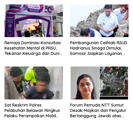
Tenaga Kesehatan di
Kepulauan Nias
Remaja Dominasi Konsultasi
Pembangunan Cathlab RSUD
Kesehatan Mental di PRSU,
Hadrianus Sinaga Dimulai,
Tekanan Keluarga dan Dunia
Samosir Siapkan Layanan
Kerja Jadi Pemicu
Jantung Modern
Sat Reskrim Polres
Forum Pemuda NTT Sumut
Pelabuhan Belawan Ringkus
Desak Majikan dan Penyalur
Pelaku Perampokan Mobil
Bertanggung Jawab atas
Box JNT Express, Dua Rekan
Tewasnya ART Korban
Masih Diburu
Ledakan Grand Polonia