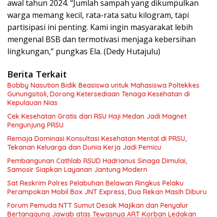
awal tahun 2024. “Jumlah sampah yang dikumpulkan
warga memang kecil, rata-rata satu kilogram, tapi
partisipasi ini penting. Kami ingin masyarakat lebih
mengenal BSB dan termotivasi menjaga kebersihan
lingkungan,” pungkas Ela. (Dedy Hutajulu)
Berita Terkait
Bobby Nasution Bidik Beasiswa untuk Mahasiswa Poltekkes
Gunungsitoli, Dorong Ketersediaan Tenaga Kesehatan di
Kepulauan Nias
Cek Kesehatan Gratis dari RSU Haji Medan Jadi Magnet
Pengunjung PRSU
Remaja Dominasi Konsultasi Kesehatan Mental di PRSU,
Tekanan Keluarga dan Dunia Kerja Jadi Pemicu
Pembangunan Cathlab RSUD Hadrianus Sinaga Dimulai,
Samosir Siapkan Layanan Jantung Modern
Sat Reskrim Polres Pelabuhan Belawan Ringkus Pelaku
Perampokan Mobil Box JNT Express, Dua Rekan Masih Diburu
Forum Pemuda NTT Sumut Desak Majikan dan Penyalur
Bertanggung Jawab atas Tewasnya ART Korban Ledakan