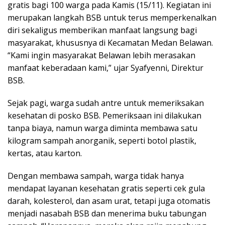
gratis bagi 100 warga pada Kamis (15/11). Kegiatan ini
b
t
e
s
merupakan langkah BSB untuk terus memperkenalkan
o
e
d
A
diri sekaligus memberikan manfaat langsung bagi
o
r
I
p
masyarakat, khususnya di Kecamatan Medan Belawan.
“Kami ingin masyarakat Belawan lebih merasakan
k
n
p
manfaat keberadaan kami,” ujar Syafyenni, Direktur
BSB.
Sejak pagi, warga sudah antre untuk memeriksakan
kesehatan di posko BSB. Pemeriksaan ini dilakukan
tanpa biaya, namun warga diminta membawa satu
kilogram sampah anorganik, seperti botol plastik,
kertas, atau karton.
Dengan membawa sampah, warga tidak hanya
mendapat layanan kesehatan gratis seperti cek gula
darah, kolesterol, dan asam urat, tetapi juga otomatis
menjadi nasabah BSB dan menerima buku tabungan