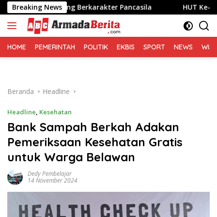
Langsung
Emas yang Berkarakter Pancasila
Breaking News
HUT Ke-1 Partai Rakya
ke
konten
HOME
PEMERINTAH
POLITIK
EKBIS
SPORT
NEWS
WIS
Beranda
Headline
Headline
,
Kesehatan
Bank Sampah Berkah Adakan
Pemeriksaan Kesehatan Gratis
untuk Warga Belawan
Dedy Pembelajar
14 November 2024