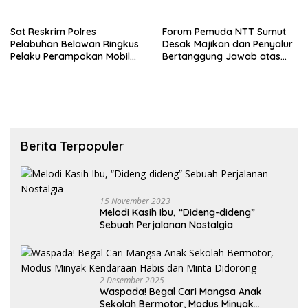
Kerja Jadi Pemicu
Jantung Modern
Sat Reskrim Polres
Forum Pemuda NTT Sumut
Pelabuhan Belawan Ringkus
Desak Majikan dan Penyalur
Pelaku Perampokan Mobil
Bertanggung Jawab atas
Box JNT Express, Dua Rekan
Tewasnya ART Korban
Masih Diburu
Ledakan Grand Polonia
Berita Terpopuler
15 November 2023
Melodi Kasih Ibu, “Dideng-dideng”
Sebuah Perjalanan Nostalgia
2 Desember 2025
Waspada! Begal Cari Mangsa Anak
Sekolah Bermotor, Modus Minyak