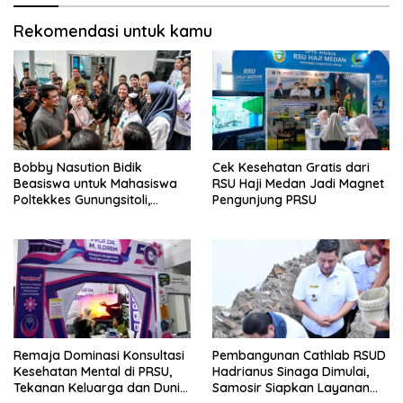
Rekomendasi untuk kamu
Bobby Nasution Bidik
Cek Kesehatan Gratis dari
Beasiswa untuk Mahasiswa
RSU Haji Medan Jadi Magnet
Poltekkes Gunungsitoli,
Pengunjung PRSU
Dorong Ketersediaan
Tenaga Kesehatan di
Kepulauan Nias
Remaja Dominasi Konsultasi
Pembangunan Cathlab RSUD
Kesehatan Mental di PRSU,
Hadrianus Sinaga Dimulai,
Tekanan Keluarga dan Dunia
Samosir Siapkan Layanan