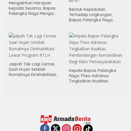
Mengalirkan Harapan
kepada Sesama, Bapas
Bentuk Kepedulian
Palangka Raya Mengisi
Terhadap Lingkungan,
Momen Kemerdekaan
Bapas Palangka Raya
Melalui Aksi Donor Darah
Menggelar Kerja Bakti di
Area Publik Jelang HUT RI
ke-81
Jaipah Tak Lagi Cemas
Saat Hujan Setelah
Kepala Bapas Palangka
Rumahnya Direhabilitasi
Raya Theo Adrianus
Lewat Program RTLH
Tingkatkan Kualitas
Pembimbingan
Kemandirian Bagi Klien
Pemasyarakatan