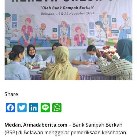
Share
F
T
L
L
W
a
w
i
i
h
Medan, Armadaberita.com
– Bank Sampah Berkah
c
i
n
n
a
(BSB) di Belawan menggelar pemeriksaan kesehatan
e
t
k
e
t