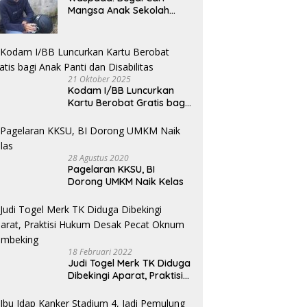
Mangsa Anak Sekolah
Bermotor, Modus Minyak
Kendaraan Habis dan
Minta Didorong
21 Oktober 2025
Kodam I/BB Luncurkan
Kartu Berobat Gratis bagi
Anak Panti dan Disabilitas
28 Agustus 2020
Pagelaran KKSU, BI
Dorong UMKM Naik Kelas
18 Februari 2022
Judi Togel Merk TK Diduga
Dibekingi Aparat, Praktisi
Hukum Desak Pecat
Oknum Pembeking