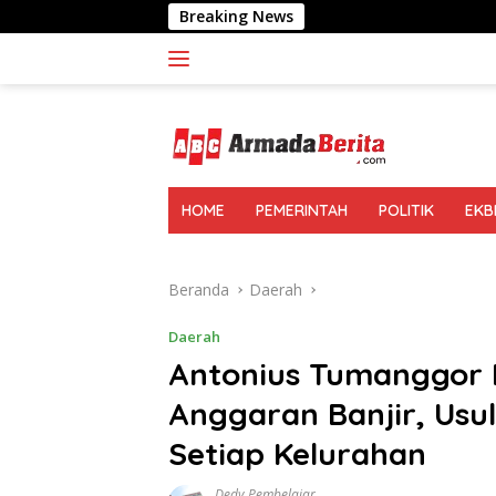
Langsung
Breaking News
Sofyan Tan: Sens
ke
konten
HOME
PEMERINTAH
POLITIK
EKB
Beranda
Daerah
Daerah
Antonius Tumanggor 
Anggaran Banjir, Usu
Setiap Kelurahan
Dedy Pembelajar