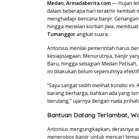
Medan, Armadaberita.com
— Hujan le
c
i
n
n
a
dalam beberapa hari terakhir kembali
e
t
k
e
t
menghadapi bencana banjir. Genangan
b
t
e
s
hingga menelan korban jiwa, membua
o
e
d
A
Tumanggor
angkat suara.
o
r
I
p
Antonius menilai pemerintah harus be
k
n
p
kesiapsiagaan. Menurutnya, banjir ya
Baru, hingga sebagian Medan Petisah
ini dilakukan belum sepenuhnya efektif
“Saya sangat sedih melihat kondisi ini
barang berharga, bahkan ada yang terser
berulang,” ujarnya dengan nada prihati
Bantuan Datang Terlambat, W
Antonius mengungkapkan, derasnya a
menerobos banjir untuk mencari tempa