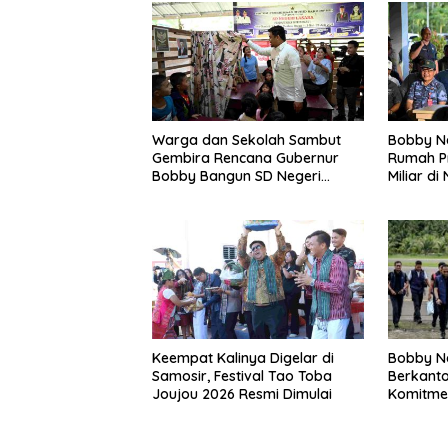
Warga dan Sekolah Sambut
Bobby Na
Gembira Rencana Gubernur
Rumah Pr
Bobby Bangun SD Negeri
Miliar di
Lasara di Nias Utara
Bobby Na
Keempat Kalinya Digelar di
Berkanto
Samosir, Festival Tao Toba
Komitmen
Joujou 2026 Resmi Dimulai
Bangun 