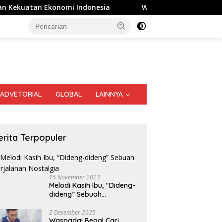
Indonesia
Warga dan Sekolah Sambut Gembira Rencana 
ADVETORIAL
GLOBAL
LAINNYA
erita Terpopuler
15 November 2023
Melodi Kasih Ibu, “Dideng-
dideng” Sebuah
Perjalanan Nostalgia
2 Desember 2025
Waspada! Begal Cari