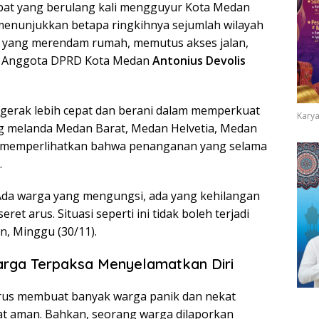
bat yang berulang kali mengguyur Kota Medan
 menunjukkan betapa ringkihnya sejumlah wilayah
 yang merendam rumah, memutus akses jalan,
t Anggota DPRD Kota Medan
Antonius Devolis
rgerak lebih cepat dan berani dalam memperkuat
Karya
ng melanda Medan Barat, Medan Helvetia, Medan
, memperlihatkan bahwa penanganan yang selama
.
. Ada warga yang mengungsi, ada yang kehilangan
et arus. Situasi seperti ini tidak boleh terjadi
n, Minggu (30/11).
arga Terpaksa Menyelamatkan Diri
rus membuat banyak warga panik dan nekat
t aman. Bahkan, seorang warga dilaporkan