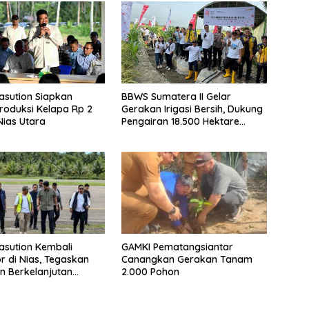
sution Siapkan
BBWS Sumatera II Gelar
oduksi Kelapa Rp 2
Gerakan Irigasi Bersih, Dukung
 Nias Utara
Pengairan 18.500 Hektare
Lahan di Sei Ular
sution Kembali
GAMKI Pematangsiantar
r di Nias, Tegaskan
Canangkan Gerakan Tanam
 Berkelanjutan
2.000 Pohon
Kepulauan Nias