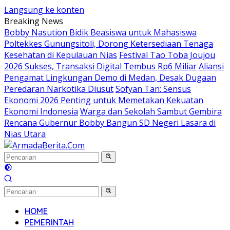
Langsung ke konten
Breaking News
Bobby Nasution Bidik Beasiswa untuk Mahasiswa
Poltekkes Gunungsitoli, Dorong Ketersediaan Tenaga
Kesehatan di Kepulauan Nias
Festival Tao Toba Joujou
2026 Sukses, Transaksi Digital Tembus Rp6 Miliar
Aliansi
Pengamat Lingkungan Demo di Medan, Desak Dugaan
Peredaran Narkotika Diusut
Sofyan Tan: Sensus
Ekonomi 2026 Penting untuk Memetakan Kekuatan
Ekonomi Indonesia
Warga dan Sekolah Sambut Gembira
Rencana Gubernur Bobby Bangun SD Negeri Lasara di
Nias Utara
HOME
PEMERINTAH