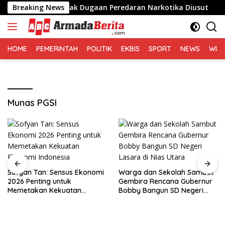
Langsung
i Medan, Desak Dugaan Peredaran Narkotika Diusut
Breaking News
S
ke
konten
HOME
PEMERINTAH
POLITIK
EKBIS
SPORT
NEWS
WIS
Munas PGSI
Sofyan Tan: Sensus Ekonomi
Warga dan Sekolah Sambut
2026 Penting untuk
Gembira Rencana Gubernur
Memetakan Kekuatan
Bobby Bangun SD Negeri
Ekonomi Indonesia
Lasara di Nias Utara