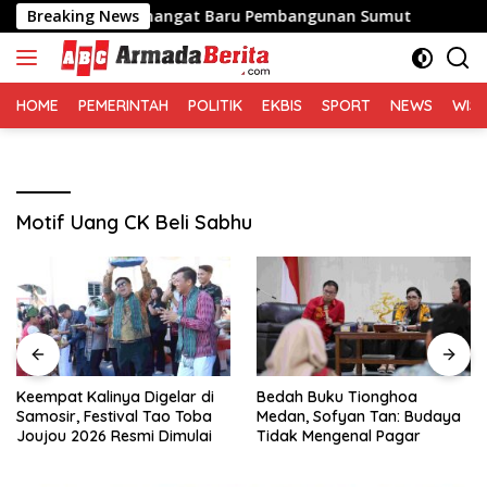
Langsung
n Bawa Semangat Baru Pembangunan Sumut
Breaking News
Keempat Ka
ke
konten
HOME
PEMERINTAH
POLITIK
EKBIS
SPORT
NEWS
WIS
Motif Uang CK Beli Sabhu
Keempat Kalinya Digelar di
Bedah Buku Tionghoa
Samosir, Festival Tao Toba
Medan, Sofyan Tan: Budaya
Joujou 2026 Resmi Dimulai
Tidak Mengenal Pagar