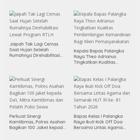
Melalui Aksi Donor Darah
Menggelar Kerja Bakti di
Area Publik Jelang HUT RI
ke-81
Jaipah Tak Lagi Cemas
Saat Hujan Setelah
Kepala Bapas Palangka
Rumahnya Direhabilitasi
Raya Theo Adrianus
Lewat Program RTLH
Tingkatkan Kualitas
Pembimbingan
Kemandirian Bagi Klien
Pemasyarakatan
Perkuat Sinergi
Bapas Kelas I Palangka
Kamtibmas, Polres Asahan
Raya Ikuti Kick Off Doa
Bagikan 100 Jaket kepada
Bersama Lintas Agama
Da’i, Mitra Kamtibmas dan
dan Semarak HUT RI ke- 81
Pelatih Polisi Siswa
Tahun 2026