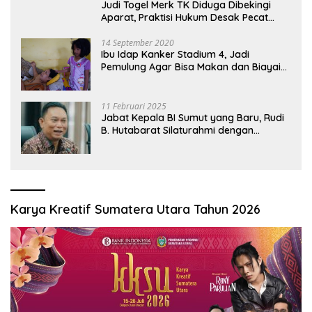
Judi Togel Merk TK Diduga Dibekingi
Aparat, Praktisi Hukum Desak Pecat
Oknum Pembeking
14 September 2020
Ibu Idap Kanker Stadium 4, Jadi
Pemulung Agar Bisa Makan dan Biayai
Sekolah Anak
11 Februari 2025
Jabat Kepala BI Sumut yang Baru, Rudi
B. Hutabarat Silaturahmi dengan
Wartawan dan Launching 6th
Sumatranomics
Karya Kreatif Sumatera Utara Tahun 2026