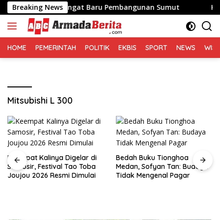
Langsung
n Bawa Semangat Baru Pembangunan Sumut
Breaking News
Keempat Kal
ke
konten
HOME
PEMERINTAH
POLITIK
EKBIS
SPORT
NEWS
WIS
Mitsubishi L 300
Keempat Kalinya Digelar di
Bedah Buku Tionghoa
Samosir, Festival Tao Toba
Medan, Sofyan Tan: Budaya
Joujou 2026 Resmi Dimulai
Tidak Mengenal Pagar